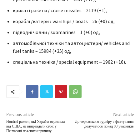
крилаті ракети / cruise missiles ‒ 2119 (+1),
кораблі /катери / warships / boats ‒ 26 (+0) од,
підводні човни / submarines ‒ 1 (+0) од,
автомобільної техніки та автоцистерн/ vehicles and
fuel tanks – 15984 (+35) од,
спеціальна техніка / special equipment ‒ 1962 (+16).
Previous article
Next article
Новітні ракети, які Україна отримала
До черкаського турніру з фехтування
від США, не виправдали себе: у
долучилося понад 80 учасників
Пентагоні пояснили причину