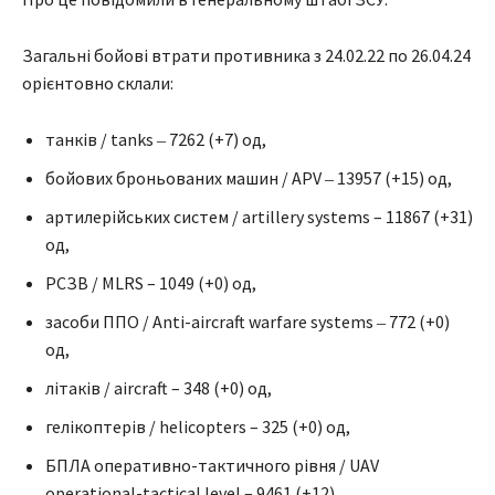
Загальні бойові втрати противника з 24.02.22 по 26.04.24
орієнтовно склали:
танків / tanks ‒ 7262 (+7) од,
бойових броньованих машин / APV ‒ 13957 (+15) од,
артилерійських систем / artillery systems – 11867 (+31)
од,
РСЗВ / MLRS – 1049 (+0) од,
засоби ППО / Anti-aircraft warfare systems ‒ 772 (+0)
од,
літаків / aircraft – 348 (+0) од,
гелікоптерів / helicopters – 325 (+0) од,
БПЛА оперативно-тактичного рівня / UAV
operational-tactical level – 9461 (+12),