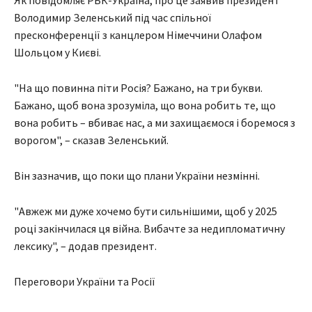
Як повідомляє РБК-Україна, про це заявив президент
Володимир Зеленський під час спільної
пресконференції з канцлером Німеччини Олафом
Шольцом у Києві.
"На що повинна піти Росія? Бажано, на три букви.
Бажано, щоб вона зрозуміла, що вона робить те, що
вона робить – вбиває нас, а ми захищаємося і боремося з
ворогом", – сказав Зеленський.
Він зазначив, що поки що плани України незмінні.
"Авжеж ми дуже хочемо бути сильнішими, щоб у 2025
році закінчилася ця війна. Вибачте за недипломатичну
лексику", – додав президент.
Переговори України та Росії