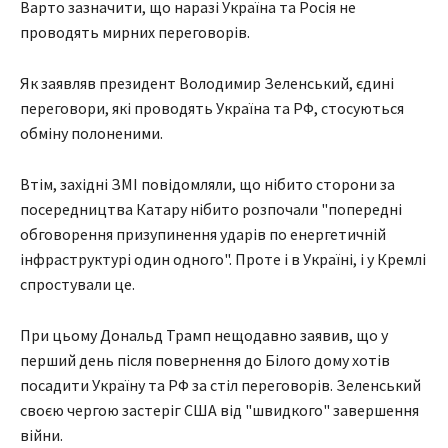
Варто зазначити, що наразі Україна та Росія не
проводять мирних переговорів.
Як заявляв президент Володимир Зеленський, єдині
переговори, які проводять Україна та РФ, стосуються
обміну полоненими.
Втім, західні ЗМІ повідомляли, що нібито сторони за
посередництва Катару нібито розпочали "попередні
обговорення призупинення ударів по енергетичній
інфраструктурі один одного". Проте і в Україні, і у Кремлі
спростували це.
При цьому Дональд Трамп нещодавно заявив, що у
перший день після повернення до Білого дому хотів
посадити Україну та РФ за стіл переговорів. Зеленський
своєю чергою застеріг США від "швидкого" завершення
війни.