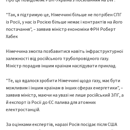
"Так, я підтримую це, Німеччині більше не потрібен СПГ
із Росії, у нас із Росією більше немає і контрактів на його
постачання", – заявив міністр економіки ФРН Роберт
Хабек
Німеччина змогла позбавитися навіть інфраструктурної
залежності від російського трубопровідного газу.
Міністр порадив іншим країнам наслідувати приклад.
"Те, що вдалося зробити Німеччині щодо газу, має бути
можливим і іншим країнам в інших сферах енергетики", –
заявив міністр, маючи на увазі не лише російський ЗПГ, а
й експорт із Росії до ЄС палива для атомних
електростанцій.
За оцінками експертів, наразі Росія посідає після США