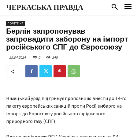
ЧЕРКАСЬКА ПРАВДА
ПОЛІТИКА
Берлін запропонував
запровадити заборону на імпорт
російського СПГ до Євросоюзу
25.04.2024
0
345
Німецький уряд підтримує пропозицію внести до 14-го
пакету європейських санкцій проти Росії ембарго на
імпорт до Євросоюзу російського зрідженого
природного газу (СПГ)
Про це повідомляє РБК-Україна з посиланням на DW .