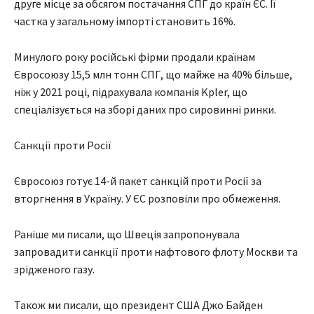
друге місце за обсягом постачання СПГ до країн ЄС. Її
частка у загальному імпорті становить 16%.
Минулого року російські фірми продали країнам
Євросоюзу 15,5 млн тонн CПГ, що майже на 40% більше,
ніж у 2021 році, підрахувала компанія Kpler, що
спеціалізується на зборі даних про сировинні ринки.
Санкції проти Росії
Євросоюз готує 14-й пакет санкцій проти Росії за
вторгнення в Україну. У ЄС розповіли про обмеження.
Раніше ми писали, що Швеція запропонувала
запровадити санкції проти нафтового флоту Москви та
зрідженого газу.
Також ми писали, що президент США Джо Байден