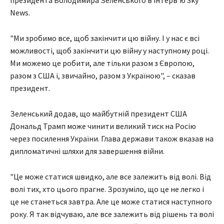
президента Володимира Зеленського в інтерв'ю Sky
News.
"Ми зробимо все, щоб закінчити цю війну. І у нас є всі
можливості, щоб закінчити цю війну у наступному році.
Ми можемо це робити, але тільки разом з Європою,
разом з США і, звичайно, разом з Україною", – сказав
президент.
Зеленський додав, що майбутній президент США
Дональд Трамп може чинити великий тиск на Росію
через посилення України. Глава держави також вказав на
дипломатичні шляхи для завершення війни.
"Це може статися швидко, але все залежить від волі. Від
волі тих, хто цього прагне. Зрозуміло, що це не легко і
це не станеться завтра. Але це може статися наступного
року. Я так відчуваю, але все залежить від рішень та волі