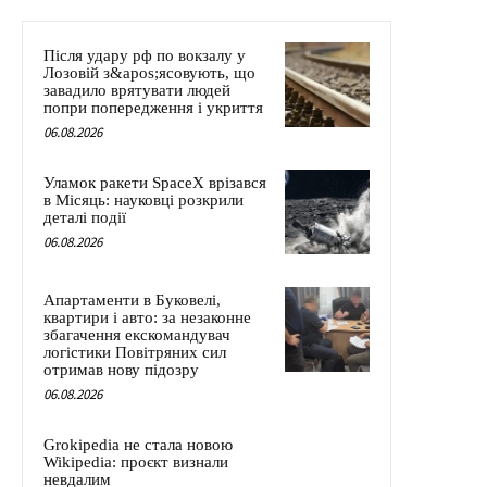
Після удару рф по вокзалу у
Лозовій з&apos;ясовують, що
завадило врятувати людей
попри попередження і укриття
06.08.2026
Уламок ракети SpaceX врізався
в Місяць: науковці розкрили
деталі події
06.08.2026
Апартаменти в Буковелі,
квартири і авто: за незаконне
збагачення екскомандувач
логістики Повітряних сил
отримав нову підозру
06.08.2026
Grokipedia не стала новою
Wikipedia: проєкт визнали
невдалим