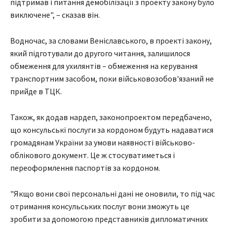
підтримав і питання демобілізації з проекту закону було
виключене", – сказав він.
Водночас, за словами Веніславського, в проекті закону,
який підготували до другого читання, залишилося
обмеження для ухилянтів – обмеження на керування
транспортним засобом, поки військовозобов'язаний не
прийде в ТЦК.
Також, як додав нардеп, законопроектом передбачено,
що консульські послуги за кордоном будуть надаватися
громадянам України за умови наявності військово-
облікового документ. Це ж стосуватиметься і
переоформлення паспортів за кордоном.
"Якщо вони свої персональні дані не оновили, то під час
отримання консульських послуг вони зможуть це
зробити за допомогою представників дипломатичних