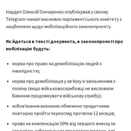
Нардеп Олексій Гончаренко опублікував у своєму
Telegram-каналі висновок парламентського комітету з
нацбезпеки щодо мобілізаційного законопроекту.
Як йдеться в тексті документа, в законопроекті про
мобілізацію будуть:
норма про право на демобілізацію людей з
інвалідністю;
норма про демобілізація у зв’язку зі звільненням з
полону (якщо військовослужбовці не висловили
бажання продовжувати військову службу);
зобов'язання визнаних обмежено придатними
повторно пройти переогляд протягом 12 місяців;
право на компенсацію 50% від першого внеску за
кредитом, забезпеченим предметом іпотеки, для