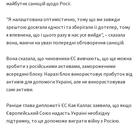
майбутнє санкцій щодо Росії.
"Я налаштована оптимістично, тому що ми завжди
зрештою досягали єдності та зберігали її дотепер, тому
я впевнена, що і цього разу в нас усе вийде", – сказала
вона, маючи на увазі попередні обговорення санкцій.
Вона сказала, що чиновники ЄС вивчають, що ще можна
зробити з російськими активами, замороженими
всередині блоку. Наразі блок використовує прибуток від
активів для допомоги Україні, але не використовував
самі активи.
Раніше глава дипломатії ЄС Кая Каллас заявила, що якщо
Європейський Союз надасть Україні необхідну
підтримку, то це допоможе виграти війну з Росією.