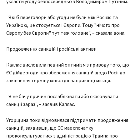
укласти угоду безпосередньо з Володимиром Путіним.
"Які б переговори або угоди не були між Росією та
Україною, це стосується і Європи. Тому "нічого про
Європу без Європи" тут теж головне", – сказала вона.
Продовження санкцій і російські активи
Каллас висловила певний оптимізм з приводу того, що
ЄС дійде згоди про збереження санкцій щодо Росії до
закінчення терміну їхньої дії наприкінці місяця.
"Я не бачу причин послаблювати або скасовувати
санкції зараз", – заявив Каллас.
Угорщина поки відмовилася підтримати продовження
санкцій, заявивши, що ЄС має спочатку
проконсультуватися з адміністрацією Трампа про