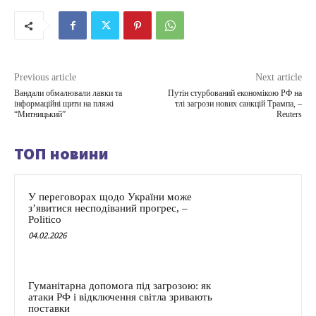
Previous article
Next article
Вандали обмалювали лавки та
Путін стурбований економікою РФ на
інформаційні щити на пляжі
тлі загрози нових санкцій Трампа, –
“Митницький”
Reuters
ТОП новини
У переговорах щодо України може
з’явитися несподіваний прогрес, –
Politico
04.02.2026
Гуманітарна допомога під загрозою: як
атаки РФ і відключення світла зривають
поставки