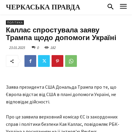
ЧЕРКАСЬКА ПРАВДА
ПОЛІТИКА
Каллас спростувала заяву
Трампа щодо допомоги Україні
23.01.2025
0
182
Заява президента США Дональда Трампа про те, що
Європа відстає від США в плані допомоги Україні, не
відповідає дійсності.
Про це заявила верховний комісар ЄС із закордонних
справ і політики безпеки Кая Каллас, повідомляє РБК-
Україна з посиланням на її інтерв'ю Reuters.