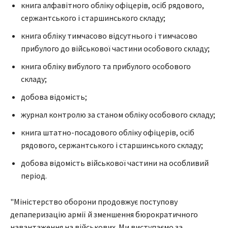
книга алфавітного обліку офіцерів, осіб рядового,
сержантського і старшинського складу;
книга обліку тимчасово відсутнього і тимчасово
прибулого до військової частини особового складу;
книга обліку вибулого та прибулого особового
складу;
добова відомість;
журнал контролю за станом обліку особового складу;
книга штатно-посадового обліку офіцерів, осіб
рядового, сержантського і старшинського складу;
добова відомість військової частини на особливий
період.
"Міністерство оборони продовжує поступову
депаперизацію армії й зменшення бюрократичного
навантаження на військових. Ми виступаємо за