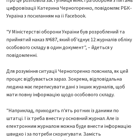
Про це розповіла заступниця міністра оборони з питань
цифровізації Катерина Черногоренко, повідомляє РБК-
Україна з посиланням на її Facebook.
"У Міністерстві оборони України був розроблений та
прийнятий наказ №687, який обʼєднує 12 журналів обліку
особового складу в один документ", – йдеться у
повідомленні.
Для розуміння ситуації Черногоренко пояснила, як цей
процес відбувається зараз. Зокрема, відповідальна
людина має переписувати дані з інших журналів, щоб
мати повну інформацію щодо особового складу.
"Наприклад, приходить п'ять ротних із даними по
штатці. І їх треба внести у основний журнал. Але із
електронним журналом можна буде внести інформацію
швидко і за потреби скоригувати. Замість