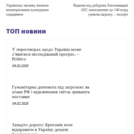
Українську писанку визнали
Відмова від добудови Хмельницької
нематеріальною культурною
АЕС коштуватиме до 140 млрд
спадщиною
гривень щороку, – експерт
ТОП новини
У переговорах щодо України може
з’явитися несподіваний прогрес, –
Politico
04.02.2026
Гуманітарна допомога під загрозою: як
атаки РФ і відключення світла зривають
поставки
04.02.2026
Занадто дорого: Британія хоче
відправити в Україну дешеві