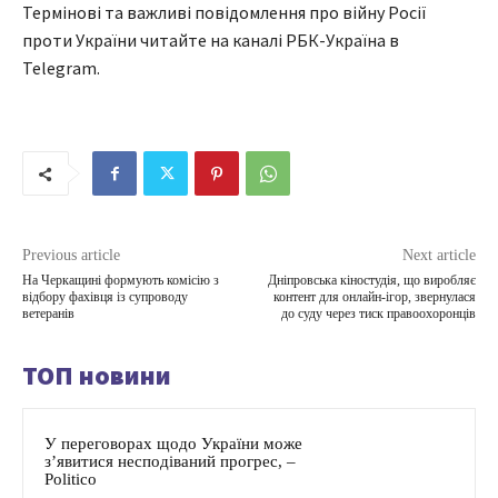
Термінові та важливі повідомлення про війну Росії
проти України читайте на каналі РБК-Україна в
Telegram.
Previous article
Next article
На Черкащині формують комісію з
Дніпровська кіностудія, що виробляє
відбору фахівця із супроводу
контент для онлайн-ігор, звернулася
ветеранів
до суду через тиск правоохоронців
ТОП новини
У переговорах щодо України може
з’явитися несподіваний прогрес, –
Politico