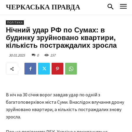
ЧЕРКАСЬКА ПРАВДА
ПОЛІТИКА
Нічний удар РФ по Сумах: в
будинку зруйновано квартири,
кількість постраждалих зросла
30.01.2025
0
157
В ніч на 30 січня ворог завдав удар по одній з
багатоповерхівок міста Суми. Внаслідок влучання дрону
зруйновано квартири, а кількість постраждалих знову
зросла.
Про це повідомляє РБК-Україна з посиланням на