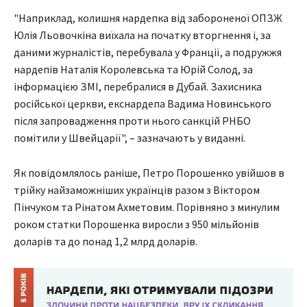
"Наприклад, колишня нардепка від забороненої ОПЗЖ
Юлія Льовочкіна виїхала на початку вторгнення і, за
даними журналістів, перебувала у Франції, а подружжя
нардепів Наталія Королевська та Юрій Солод, за
інформацією ЗМІ, перебралися в Дубай. Захисника
російської церкви, екснардепа Вадима Новинського
після запровадження проти нього санкцій РНБО
помітили у Швейцарії", – зазначають у виданні.
Як повідомлялось раніше, Петро Порошенко увійшов в
трійку найзаможніших українців разом з Віктором
Пінчуком та Рінатом Ахметовим. Порівняно з минулим
роком статки Порошенка виросли з 950 мільйонів
доларів та до понад 1,2 млрд доларів.