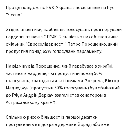
Про це повідомляє РБК-Україна з посиланням на Рух
"Чесно".
Згідно аналітики, найбільше голосувань проігнорували
нардепи-втікачі з ОПЗЖ. Більшість з них обігнав лише
очільник "Євросолідарності" Петро Порошенко, який
пропустив понад 65% голосувань парламенту.
На відміну від Порошенка, який перебуває в Україні,
частина із нардепів, які пропустили понад 50%
голосувань, знаходяться за її межами. Зокрема, Віктор
Медведчук (пропустив 59% голосувань) був обміняний
до РФ, а Андрій Деркач взагалі став сенатором в
Астраханському краї РФ.
Спільною рисою більшості з першої десятки
прогульників є підозра в державній зраді або вже