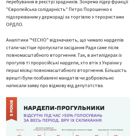
перебування в реєстрі зрадників. Зокрема лідер фракції
"Європейська солідарність" Петро Порошенко є
підозрюваним у держзраді за торгівлю з терористами
ОРДЛО.
Аналітики "ЧЕСНО" відзначають, що чимало нардепів
стали частіше пропускати засідання Ради саме після
повномасштабного вторгнення. Так, в антилідерах із
прогулів ті проросійські нардепи, хто втік з України у
перші місяці повномасштабного вторгнення. Більшість
врешті були позбавлені мандатів чи добровільно
написали заяву про відмову від депутатства.