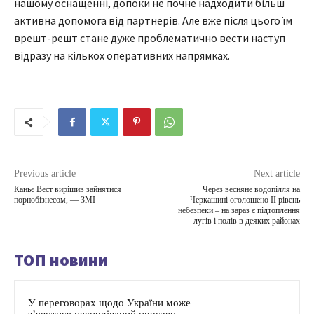
нашому оснащенні, допоки не почне надходити більш
активна допомога від партнерів. Але вже після цього їм
врешт-решт стане дуже проблематично вести наступ
відразу на кількох оперативних напрямках.
Previous article
Next article
Каньє Вест вирішив зайнятися
Через весняне водопілля на
порнобізнесом, — ЗМІ
Черкащині оголошено ІІ рівень
небезпеки – на зараз є підтоплення
лугів і полів в деяких районах
ТОП новини
У переговорах щодо України може