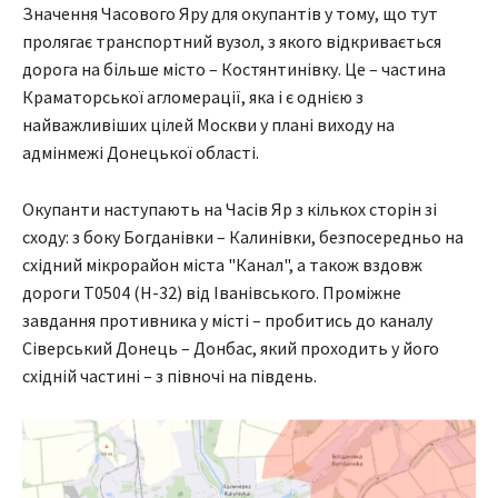
Значення Часового Яру для окупантів у тому, що тут
пролягає транспортний вузол, з якого відкривається
дорога на більше місто – Костянтинівку. Це – частина
Краматорської агломерації, яка і є однією з
найважливіших цілей Москви у плані виходу на
адмінмежі Донецької області.
Окупанти наступають на Часів Яр з кількох сторін зі
сходу: з боку Богданівки – Калинівки, безпосередньо на
східний мікрорайон міста "Канал", а також вздовж
дороги Т0504 (Н-32) від Іванівського. Проміжне
завдання противника у місті – пробитись до каналу
Сіверський Донець – Донбас, який проходить у його
східній частині – з півночі на південь.