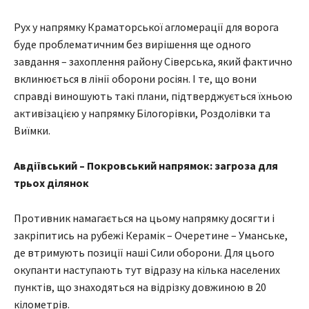
Рух у напрямку Краматорської агломерації для ворога
буде проблематичним без вирішення ще одного
завдання – захоплення району Сіверська, який фактично
вклинюється в лінії оборони росіян. І те, що вони
справді виношують такі плани, підтверджується їхньою
активізацією у напрямку Білогорівки, Роздолівки та
Виїмки.
Авдіївський – Покровський напрямок: загроза для
трьох ділянок
Противник намагається на цьому напрямку досягти і
закріпитись на рубежі Керамік – Очеретине – Уманське,
де втримують позиції наші Сили оборони. Для цього
окупанти наступають тут відразу на кілька населених
пунктів, що знаходяться на відрізку довжиною в 20
кілометрів.