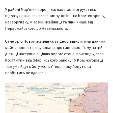
У районі Мар'їнки ворог теж намагається рухатись
відразу на кілька населених пунктів – на Красногорівку,
на Георгіївку, у Новомихайлівці та північніше від
Первомайського до Невельського.
Саме село Новомихайлівка, згідно з відкритими даними,
майже повністю окуповано противником. Тому на цій
ділянці наступною ціллю ворога стане, вочевидь, село
Костянтинівка (Мар'їнського району). У Красногорівці
теж уже йдуть бої у місті. У Георгіївку йому поки
пробитись не вдалось.