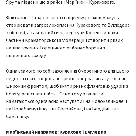
Яру та південніше в районі Мар'їнки – Курахового.
Фактично з Покровського напрямку росіяни можуть
створювати загрозу охоплення Курахового та Вугледара
з півночі, а також вийти на підступи Костянтинівки –
частини Краматорської агломерації і створити ризик
напівоточення Торецького району оборони з
південного заходу.
Однак самого по собі захоплення Очеретиного для цього
недостатньо – ворогу потрібно прорватись тут більш
широким фронтом, щоб зняти ризик флангових ударів з
боку українських військ. Саме тому окупанти
намагаються одночасно наступати і на Новокалинове, і
на Новобахмутівку, і на Соловйове, і на Бердичі, і на
Семенівку.
Мар'їнський напрямок: Курахово і Вугледар