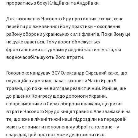
прорватись з боку Кліщіївки та Андріївки.
Для захоплення Часового Яру противник, схоже, хоче
перейти до вже звичної йому практики – охоплення
району оборони українських сил з флангів. Поки йому це
не дуже вдається. Тому ворог обмежується
фронтальними штурмами у східній частині міста, які
водночас збільшують його втрати.
Головнокомандувач ЗСУ Олександр Сирський каже, що
окупаційна армія має наказ захопити Часів Яр до 9
травня, що поки не виглядає реалістичним. Раніше, ще
до рішення Конгресу щодо допомоги України,
співрозмовники в Силах оборони вважали, що ризик
втрати Часового Яру до кінця травня є. Але зважаючи на
те, що вже в лічені тижні наші підрозділи на передовій
мають отримати поповнення у зброї та головне – у
снарядах, цей прогноз може дещо змінитись.