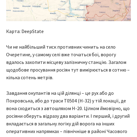
Карта: DeepState
Чи не найбільший тиск противник чинить на село
Очеретине, у самому селі вже точаться бої, ворогу
вдалось захопити місцеву залізничну станцію. Загалом
щодобове просування росіян тут вимірюється в сотню –
кілька сотень метрів.
Завдання окупантів на цій ділянці – це рух або до
Покровська, або до траси Т0504 (Н-32) у тій локації, де
вона сходиться з автошляхом Н-20. Цілком ймовірно, що
росіяни оберуть відразу два варіанти. І перший, і другий
вкладається в загальну логіку дій ворога на інших
оперативних напрямках – північніше в районі Часового