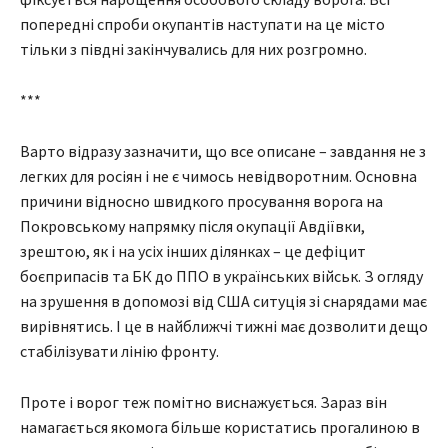
попередні спроби окупантів наступати на це місто
тільки з півдні закінчувались для них розгромно.
***
Варто відразу зазначити, що все описане – завдання не з
легких для росіян і не є чимось невідворотним. Основна
причини відносно швидкого просування ворога на
Покровському напрямку після окупації Авдіївки,
зрештою, як і на усіх інших ділянках – це дефіцит
боєприпасів та БК до ППО в українських військ. З огляду
на зрушення в допомозі від США ситуція зі снарядами має
вирівнятись. І це в найближчі тижні має дозволити дещо
стабілізувати лінію фронту.
Проте і ворог теж помітно виснажується. Зараз він
намагається якомога більше користатись прогалиною в