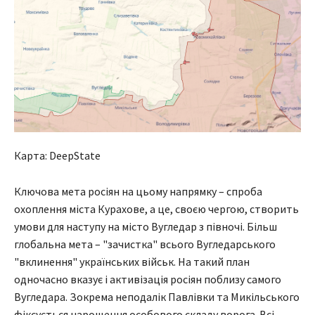
Карта: DeepState
Ключова мета росіян на цьому напрямку – спроба
охоплення міста Курахове, а це, своєю чергою, створить
умови для наступу на місто Вугледар з півночі. Більш
глобальна мета – "зачистка" всього Вугледарського
"вклинення" українських військ. На такий план
одночасно вказує і активізація росіян поблизу самого
Вугледара. Зокрема неподалік Павлівки та Микільського
фіксується нарощення особового складу ворога. Всі