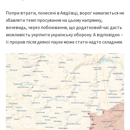
Попри втрати, понесені в Авдіївці, ворог намагається не
збавляти темп просування на цьому напрямку,
вочевидь, через побоювання, що додатковий час дасть
можливість укріпити українську оборону. А відповідно –
її прорив після деякої паузи може стати надто складним.