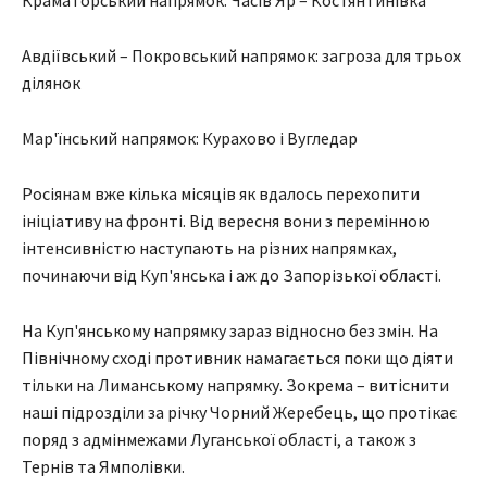
Краматорський напрямок: Часів Яр – Костянтинівка
Авдіївський – Покровський напрямок: загроза для трьох
ділянок
Мар'їнський напрямок: Курахово і Вугледар
Росіянам вже кілька місяців як вдалось перехопити
ініціативу на фронті. Від вересня вони з перемінною
інтенсивністю наступають на різних напрямках,
починаючи від Куп'янська і аж до Запорізької області.
На Куп'янському напрямку зараз відносно без змін. На
Північному сході противник намагається поки що діяти
тільки на Лиманському напрямку. Зокрема – витіснити
наші підрозділи за річку Чорний Жеребець, що протікає
поряд з адмінмежами Луганської області, а також з
Тернів та Ямполівки.