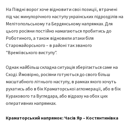
На Півдні ворог хоче відновити свої позиції, втрачені
під час минулорічного наступу українських підрозділів на
Мелітопольському та Бердянському напрямках. Для
цього росіяни постійно намагаються пробитись до
Роботиного, а також відновили атаки біля
Старомайорського – в районі так званого
"Времіївського виступу".
Однак найбільш складна ситуація зберігається саме на
Сході. Ймовірно, росіяни готуються до свого більш
масштабного літнього наступу, в рамках якого хочуть
рухатись або в бік Краматорської агломерації, або в бік
Курахового та Вугледара, або відразу на обох цих
оперативних напрямках.
Краматорський напрямок: Часів Яр – Костянтинівка