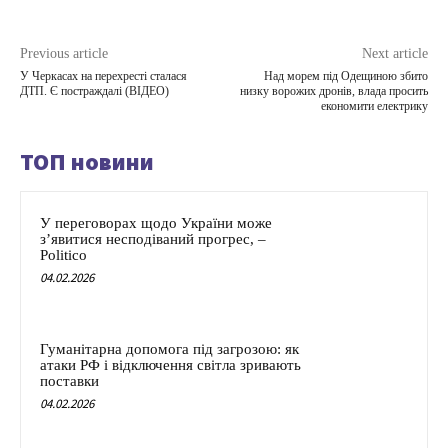
Previous article
Next article
У Черкасах на перехресті сталася
Над морем під Одещиною збито
ДТП. Є постраждалі (ВІДЕО)
низку ворожих дронів, влада просить
економити електрику
ТОП новини
У переговорах щодо України може
з’явитися несподіваний прогрес, –
Politico
04.02.2026
Гуманітарна допомога під загрозою: як
атаки РФ і відключення світла зривають
поставки
04.02.2026