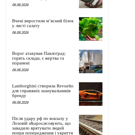
06.08.2026
Вчені виростили м’ясний білок
у листі салату
06.08.2026
Ворог атакував Павлоград:
горять склади, є жертва та
поранені
06.08.2026
Lamborghini створила Revuelto
для справжніх шанувальників
бренду
06.08.2026
Після удару рф по вокзалу у
Лозовій з&apos;ясовують, що
завадило врятувати людей
попри попередження і укриття