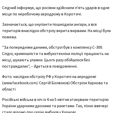
Слідчий інформує, що росіяни здійснили п'ять ударів в одне
місце по неробочому аеродрому в Коротичі.
Зазначається, що окупанти пошкодили ангари, а вся
територія внаслідок обстрілу вкрита вирвами. На місці була
пожежа.
"За попередніми даними, обстріл був з комплексу С-300.
Слідчі, криміналісти та вибухотехніки поліції працюють на
місці, шукають уламки. Цього разу обійшлося без
постраждалих", – йдеться в повідомленні.
Фото: наслідки обстрілу РФ у Коротичі на аеродромі
(www.facebook.com/ Сергій Болвінов) Обстріли Харкова та
області
Російські війська в ніч із 4 на 5 квітня атакували територію
України ударними дронами та ракетами. Так, пізно ввечері
стало відомо про серію вибухів у Харкові.