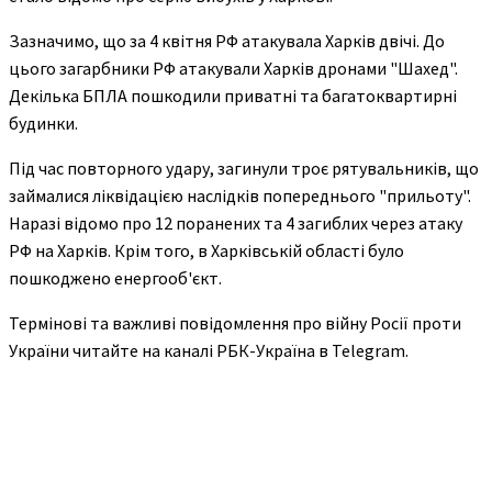
Зазначимо, що за 4 квітня РФ атакувала Харків двічі. До
цього загарбники РФ атакували Харків дронами "Шахед".
Декілька БПЛА пошкодили приватні та багатоквартирні
будинки.
Під час повторного удару, загинули троє рятувальників, що
займалися ліквідацією наслідків попереднього "прильоту".
Наразі відомо про 12 поранених та 4 загиблих через атаку
РФ на Харків. Крім того, в Харківській області було
пошкоджено енергооб'єкт.
Термінові та важливі повідомлення про війну Росії проти
України читайте на каналі РБК-Україна в Telegram.