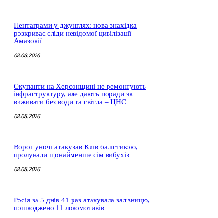
Пентаграми у джунглях: нова знахідка
розкриває сліди невідомої цивілізації
Амазонії
08.08.2026
Окупанти на Херсонщині не ремонтують
інфраструктуру, але дають поради як
виживати без води та світла – ЦНС
08.08.2026
Ворог уночі атакував Київ балістикою,
пролунали щонайменше сім вибухів
08.08.2026
Росія за 5 днів 41 раз атакувала залізницю,
пошкоджено 11 локомотивів