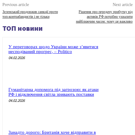
Previous article
Next article
Зеленський продовжив санкції проти
Рішення про передачу прибутку від
топ-контрабандистів і не тільки
активів РФ потрібно ухвалити
найближчим часом: чому це важливо
ТОП новини
У переговорах щодо України може з’явитися
несподіваний прогрес, – Politico
04.02.2026
Гуманітарна допомога під загрозою: як атаки
РФ і відключення світла зривають поставки
04.02.2026
Занадто дорого: Британія хоче відправити в