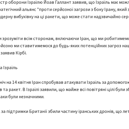
істр оборони Ізраїлю Йоав Галлант заявив, що Ізраїль має мож
атегічний альянс "проти серйозної загрози з боку Ірану, який
дерну вибухівку на ці ракети, що може стати надзвичайно се
и зрозуміти всім сторонам, включаючи Іран, що ми робитиме
рйозно ми ставитимемося до будь-яких потенційних загроз на
 заявив Кірбі.
а Ізраїль
ніч на 14 квітня Іран спробував атакувати Ізраїль за допомого
 та ракет. В Ізраїлі заявили, що майже всі повітряні цілі були зб
таки були незначними.
за підтримки Британії збили частину іранських дронів, що лет