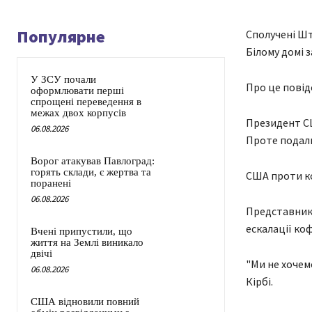
Популярне
Сполучені Шт
Білому домі з
У ЗСУ почали
Про це повід
оформлювати перші
спрощені переведення в
межах двох корпусів
Президент СШ
06.08.2026
Проте подаль
Ворог атакував Павлоград:
горять склади, є жертва та
США проти ко
поранені
06.08.2026
Представник 
ескалації коф
Вчені припустили, що
життя на Землі виникало
двічі
"Ми не хочем
06.08.2026
Кірбі.
США відновили повний