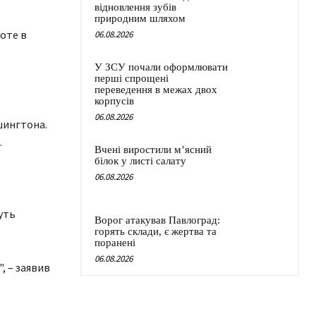
відновлення зубів
природним шляхом
оте в
06.08.2026
У ЗСУ почали оформлювати
перші спрощені
переведення в межах двох
корпусів
06.08.2026
шингтона.
.
Вчені виростили м’ясний
білок у листі салату
06.08.2026
уть
Ворог атакував Павлоград:
горять склади, є жертва та
поранені
06.08.2026
, – заявив