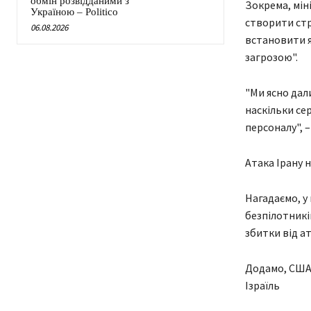
обмін розвідданими з
Зокрема, мін
Україною – Politico
створити стр
06.08.2026
встановити я
загрозою".
"Ми ясно дал
наскільки се
персоналу", –
Атака Ірану н
Нагадаємо, у 
безпілотників
збитки від а
Додамо, США 
Ізраїль