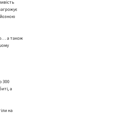
ливість
 загрожує
рйозною
мо… а також
шому
ю 300
иті, а
іли на