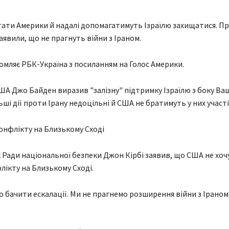
ати Америки й надалі допомагатимуть Ізраїлю захищатися. Пр
аявили, що не прагнуть війни з Іраном.
омляє РБК-Україна з посиланням на Голос Америки.
А Джо Байден виразив "залізну" підтримку Ізраїлю з боку Ва
ші дії проти Ірану недоцільні й США не братимуть у них участі
нфлікту на Близькому Сході
Ради національної безпеки Джон Кірбі заявив, що США не хоч
лікту на Близькому Сході.
о бачити ескалації. Ми не прагнемо розширення війни з Іраном"