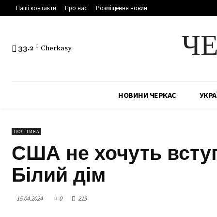
Наші контакти
Про нас
Розміщення новин
Ч
33.2
C
Cherkasy
НОВИНИ ЧЕРКАС
УКРА
ПОЛІТИКА
США не хочуть вступ
Білий дім
15.04.2024
0
219