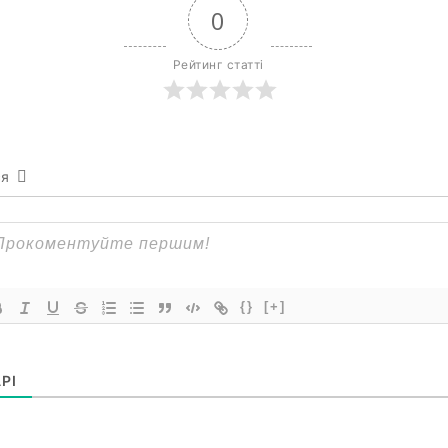
0
Рейтинг статті
ся
{}
[+]
РІ