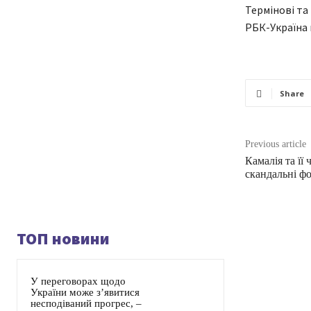
Термінові та
РБК-Україна 
Share
Previous article
Камалія та її
скандальні фо
ТОП новини
У переговорах щодо
України може з’явитися
несподіваний прогрес, –