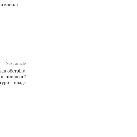
а каналі
Next article
ав обстрілу,
нь цивільної
тури – влада