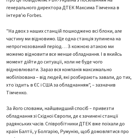
генерального директора ДТЕК Максима Тімченка в
інтервʼю Forbes.
"На двох з наших станцій пошкоджено всі блоки, але
частину ми відновимо. Ще одна станція зупинена на
непрогнозований період… З кожною атакою ми
можемо відновити все менше обладнання. І в якийсь
момент дійти до ситуації, коли не буде чого
відновлювати. Зараз вся компанія максимально
мобілізована – від людей, які розбирають завали, до тих,
хто їздить в ЄС і США за обладнанням", – зазначив
Тімченко.
За його словами, найшвидший спосіб – привезти
обладнання зі Східної Європи, де є зачинені станції
радянських часів. Співробітники ДТЕК вже поїхали до
країн Балтії, у Болгарію, Румунію, щоб домовлятися про