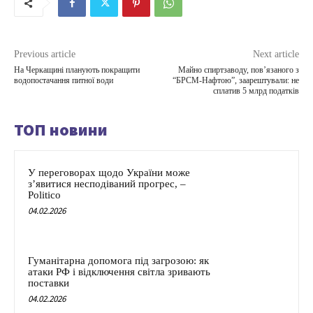
Previous article
Next article
На Черкащині планують покращити
Майно спиртзаводу, повʼязаного з
водопостачання питної води
“БРСМ-Нафтою”, заарештували: не
сплатив 5 млрд податків
ТОП новини
У переговорах щодо України може
з’явитися несподіваний прогрес, –
Politico
04.02.2026
Гуманітарна допомога під загрозою: як
атаки РФ і відключення світла зривають
поставки
04.02.2026