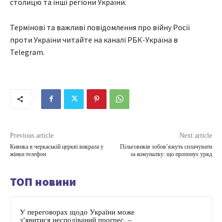
столицю та інші регіони України.
Термінові та важливі повідомлення про війну Росії
проти України читайте на каналі РБК-Україна в
Telegram.
Previous article
Next article
Киянка в черкаській церкві викрала у
Пільговиків зобов’яжуть сплачувати
жінки телефон
за комуналку: що пропонує уряд
ТОП новини
У переговорах щодо України може
з’явитися несподіваний прогрес, –