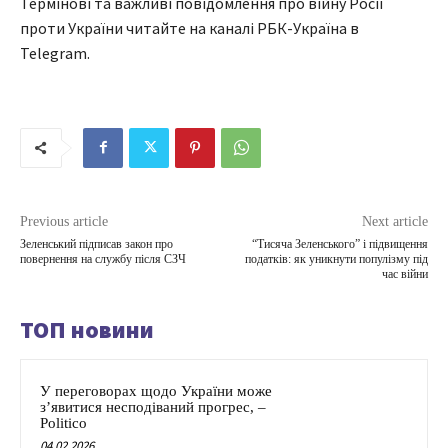
Термінові та важливі повідомлення про війну Росії
проти України читайте на каналі РБК-Україна в
Telegram.
Previous article
Next article
Зеленський підписав закон про
“Тисяча Зеленського” і підвищення
повернення на службу після СЗЧ
податків: як уникнути популізму під
час війни
ТОП новини
У переговорах щодо України може
з’явитися несподіваний прогрес, –
Politico
04.02.2026