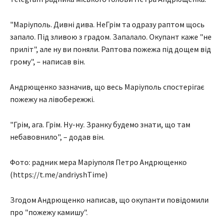
"Маріуполь. Дивні дива. НеГрім та одразу раптом щось
запало. Під зливою з градом. Запалало. Окупант каже "не
приліт", але ну ви поняли. Раптова пожежа під дощем від
грому", – написав він.
Андрющенко зазначив, що весь Маріуполь спостерігає
пожежу на лівобережжі.
"Грім, ага. Грім. Ну-ну. Зранку будемо знати, що там
небавовнило", – додав він.
Фото: радник мера Маріуполя Петро Андрющенко
(https://t.me/andriyshTime)
Згодом Андрющенко написав, що окупанти повідомили
про "пожежу камишу".