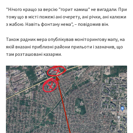
"Нічого кращо за версію "горит камиш" не вигадали. При
тому що в місті пожежі ані очерету, ані річки, ані калюжи
з жабою. Навіть фонтану нема", – повідомив він.
Також радник мера опублікував моніторингову мапу, на
якій вказані приблизні райони прильоти і зазначив, що
там розташовані казарми.