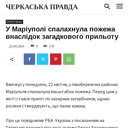
ЧЕРКАСЬКА ПРАВДА
ПОЛІТИКА
У Маріуполі спалахнула пожежа
внаслідок загадкового прильоту
23.04.2024
0
176
Ввечері у понеділок, 22 квітня, у лівобережних районах
Маріуполя спалахнула масштабна пожежа. Перед цим у
місті стався приліт по казармах загарбників, однак
росіяни стверджують, що палає камиш.
Про це повідомляє РБК-Україна з посиланням на
Telegram радника міського голови Петра Андрющенка.