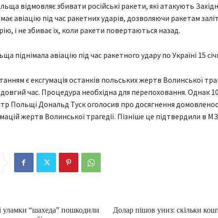
ольща відмовляє збивати російські ракети, які атакують Західн
має авіацію під час ракетних ударів, дозволяючи ракетам залі
ію, і не збиває їх, коли ракети повертаються назад.
а піднімала авіацію під час ракетного удару по Україні 15 січ
анням є ексгумація останків польських жертв Волинської траге
довгий час. Процедура необхідна для перепоховання. Однак 10
стр Польщі Дональд Туск оголосив про досягнення домовлено
мацій жертв Волинської трагедії. Пізніше це підтвердили в МЗ
 уламки “шахеда” пошкодили
Долар пішов униз: скільки кош