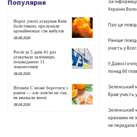
Популярне
За інформаці
України Воло
Ворог уночі атакував Київ
Про це повід
балістикою, пролунали
щонайменше сім вибухів
08.08.2026
Раніше повід
участь у Всес
Росія за 5 днів 41 раз
атакувала залізницю,
пошкоджено 11
У Давосі очік
локомотивів
понад 60 глав
08.08.2026
Зеленський м
Вітамін C може боротися з
раком — але зовсім не так,
брав участь у
як вважали вчені
08.08.2026
Зеленський ч
країнами не 
не передала 