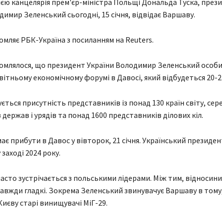
єю канцелярія прем'єр-міністра Польщі Дональда Туска, през
димир Зеленський сьогодні, 15 січня, відвідає Варшаву.
омляє РБК-Україна з посиланням на Reuters.
омлялося, що президент України Володимир Зеленський особи
вітньому економічному форумі в Давосі, який відбудеться 20-24
ується присутність представників із понад 130 країн світу, сере
 держав і урядів та понад 1600 представників ділових кіл.
ає прибути в Давос у вівторок, 21 січня. Український президе
 заході 2024 року.
асто зустрічається з польськими лідерами. Між тим, відносини
завжди гладкі. Зокрема Зеленський звинувачує Варшаву в тому
Києву старі винищувачі МіГ-29.