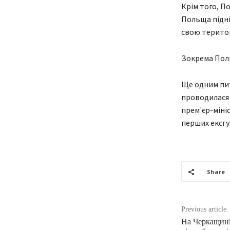
Крім того, П
Польща підні
свою територ
Зокрема Польщ
Ще одним пит
проводилася 
прем'єр-міні
перших ексгу
Share
Previous article
На Черкащині