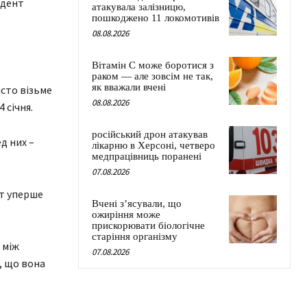
идент
атакувала залізницю,
пошкоджено 11 локомотивів
08.08.2026
Вітамін C може боротися з
раком — але зовсім не так,
як вважали вчені
сто візьме
08.08.2026
 січня.
російський дрон атакував
д них –
лікарню в Херсоні, четверо
медпрацівниць поранені
07.08.2026
нт уперше
Вчені з’ясували, що
ожиріння може
прискорювати біологічне
старіння організму
 між
07.08.2026
, що вона