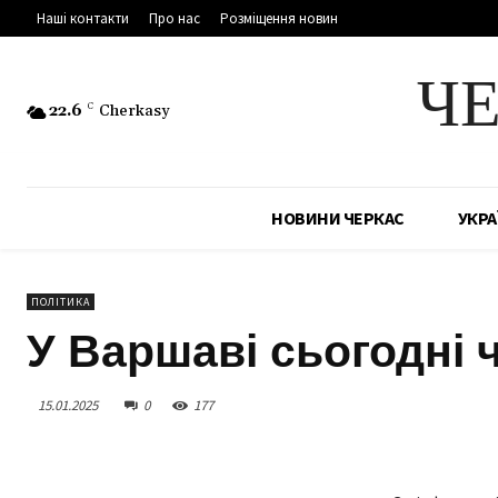
Наші контакти
Про нас
Розміщення новин
Ч
22.6
C
Cherkasy
НОВИНИ ЧЕРКАС
УКРА
ПОЛІТИКА
У Варшаві сьогодні 
15.01.2025
0
177