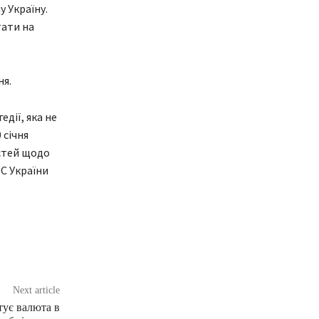
у Україну.
тати на
ня.
дії, яка не
 січня
стей щодо
С України
Next article
тує валюта в