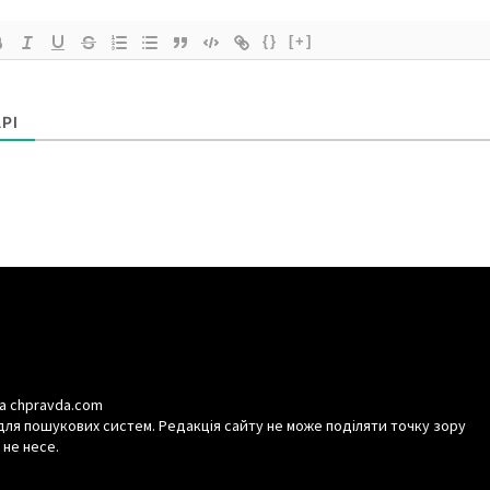
{}
[+]
РІ
а chpravda.com
для пошукових систем. Редакція сайту не може поділяти точку зору
 не несе.