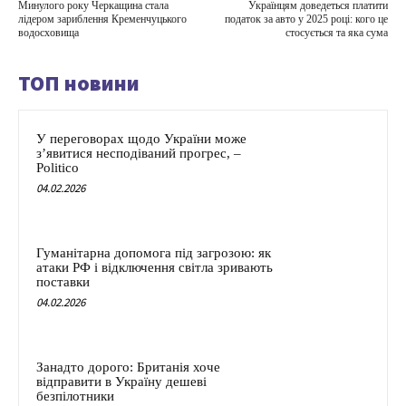
Минулого року Черкащина стала
Українцям доведеться платити
лідером зариблення Кременчуцького
податок за авто у 2025 році: кого це
водосховища
стосується та яка сума
ТОП новини
У переговорах щодо України може
з’явитися несподіваний прогрес, –
Politico
04.02.2026
Гуманітарна допомога під загрозою: як
атаки РФ і відключення світла зривають
поставки
04.02.2026
Занадто дорого: Британія хоче
відправити в Україну дешеві
безпілотники