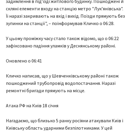
задимлення в підʼїзді житлового будинку. Пошкоджені й
скляні елементи входу на станцію метро "Лукʼянівська".
Її наразі закривають на вхід і вихід. Поїзди прямують без
зупинки на станції", – поінформував Кличко о 06:28.
У цьому проміжку часу стало також відомо, що о 06:22
зафіксовано падіння уламків у Деснянському районі.
Оновлено о 06:41
Кличко написав, що у Шевченківському районі також
пошкоджений трубопровід водопостачання. Наразі
ремонтні бригади прямують на місце.
Атака РФ на Київ 18 січня
Нагадаємо, що близько 5 ранку росіяни атакували Київ і
Київську область ударними безпілотниками. У цей