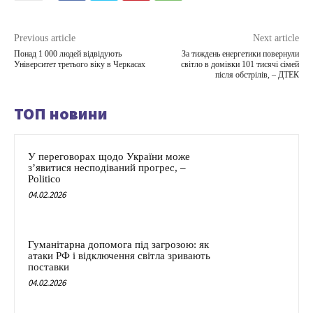
Previous article
Next article
Понад 1 000 людей відвідують
За тиждень енергетики повернули
Університет третього віку в Черкасах
світло в домівки 101 тисячі сімей
після обстрілів, – ДТЕК
ТОП новини
У переговорах щодо України може
з’явитися несподіваний прогрес, –
Politico
04.02.2026
Гуманітарна допомога під загрозою: як
атаки РФ і відключення світла зривають
поставки
04.02.2026