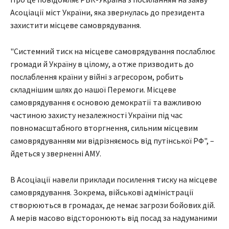
Асоціації міст України, яка звернулась до президента
захистити місцеве самоврядування.
"Системний тиск на місцеве самоврядування послаблює
громади й Україну в цілому, а отже призводить до
послаблення країни у війні з агресором, робить
складнішим шлях до нашої Перемоги. Місцеве
самоврядування є основою демократії та важливою
частиною захисту незалежності України під час
повномасштабного вторгнення, сильним місцевим
самоврядуванням ми відрізняємось від путінської РФ", –
йдеться у зверненні АМУ.
В Асоціації навели приклади посилення тиску на місцеве
самоврядування. Зокрема, військові адміністрації
створюються в громадах, де немає загрози бойових дій.
А мерів масово відсторонюють від посад за надуманими