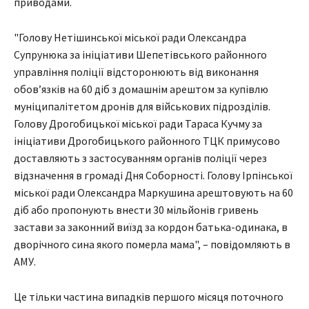
приводами.
"Голову Нетішинської міської ради Олександра
Супрунюка за ініціативи Шепетівського районного
управління поліції відсторонюють від виконання
обов’язків на 60 діб з домашнім арештом за купівлю
муніципалітетом дронів для військових підрозділів.
Голову Дрогобицької міської ради Тараса Кучму за
ініціативи Дрогобицького районного ТЦК примусово
доставляють з застосуванням органів поліції через
відзначення в громаді Дня Соборності. Голову Ірпінської
міської ради Олександра Маркушина арештовують на 60
діб або пропонують внести 30 мільйонів гривень
застави за законний виїзд за кордон батька-одинака, в
дворічного сина якого померла мама", – повідомляють в
АМУ.
Це тільки частина випадків першого місяця поточного