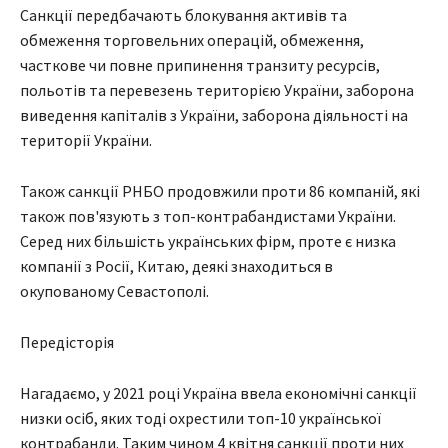
Санкції передбачають блокування активів та
обмеження торговельних операцій, обмеження,
часткове чи повне припинення транзиту ресурсів,
польотів та перевезень територією України, заборона
виведення капіталів з України, заборона діяльності на
території України.
Також санкції РНБО продовжили проти 86 компаній, які
також пов'язують з топ-контрабандистами України.
Серед них більшість українських фірм, проте є низка
компанії з Росії, Китаю, деякі знаходиться в
окупованому Севастополі.
Передісторія
Нагадаємо, у 2021 році Україна ввела економічні санкції
низки осіб, яких тоді охрестили топ-10 української
контрабанди. Таким чином 4 квітня санкції проти них