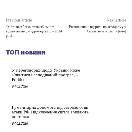
Previous article
Next article
“Метінвест” Ахметова збільшить
Росіяни вночі вдарили по аеродрому у
відрахування до держбюджету у 2024
Харківській області (фото)
році
ТОП новини
У переговорах щодо України може
з’явитися несподіваний прогрес, –
Politico
04.02.2026
Гуманітарна допомога під загрозою: як
атаки РФ і відключення світла зривають
поставки
04.02.2026