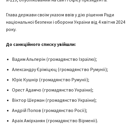
Глава держави своїм указом ввів у дію рішення Ради
національної безпеки і оборони України від 4 квітня 2024
року.
До санкційного списку увійшли:
Вадим Альперін (громадянство Ізраїлю);
Александру Єріміцюц (громадянство Румунії);
Юріє Кушнір (громадянство Румунії);
Орест Адамчо (громадянство України);
Віктор Шерман (громадянство України);
Андрій Попов (громадянство Росії);
Араік Амірханян (громадянство Вірменії).