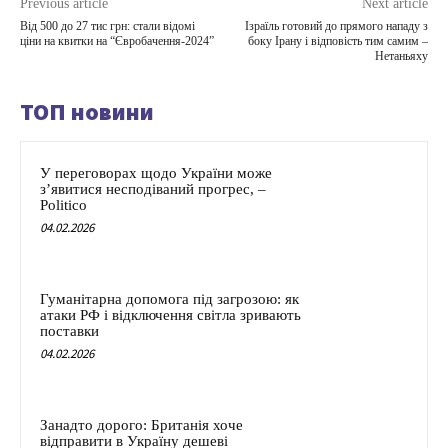
Previous article
Next article
Від 500 до 27 тис грн: стали відомі
Ізраїль готовий до прямого нападу з
ціни на квитки на “Євробачення-2024”
боку Ірану і відповість тим самим –
Нетаньяху
ТОП новини
У переговорах щодо України може
з’явитися несподіваний прогрес, –
Politico
04.02.2026
Гуманітарна допомога під загрозою: як
атаки РФ і відключення світла зривають
поставки
04.02.2026
Занадто дорого: Британія хоче
відправити в Україну дешеві