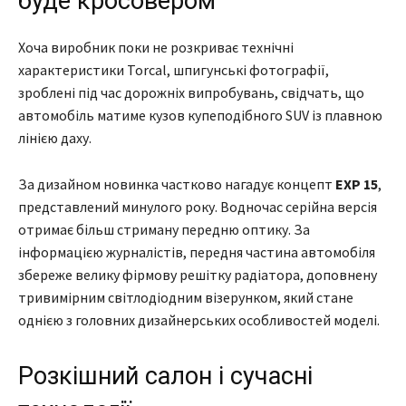
буде кросовером
Хоча виробник поки не розкриває технічні
характеристики Torcal, шпигунські фотографії,
зроблені під час дорожніх випробувань, свідчать, що
автомобіль матиме кузов купеподібного SUV із плавною
лінією даху.
За дизайном новинка частково нагадує концепт
EXP 15
,
представлений минулого року. Водночас серійна версія
отримає більш стриману передню оптику. За
інформацією журналістів, передня частина автомобіля
збереже велику фірмову решітку радіатора, доповнену
тривимірним світлодіодним візерунком, який стане
однією з головних дизайнерських особливостей моделі.
Розкішний салон і сучасні