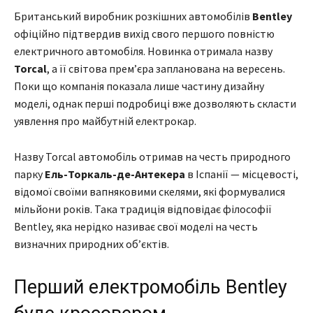
Британський виробник розкішних автомобілів
Bentley
офіційно підтвердив вихід свого першого повністю
електричного автомобіля. Новинка отримала назву
Torcal
, а її світова прем’єра запланована на вересень.
Поки що компанія показала лише частину дизайну
моделі, однак перші подробиці вже дозволяють скласти
уявлення про майбутній електрокар.
Назву Torcal автомобіль отримав на честь природного
парку
Ель-Торкаль-де-Антекера
в Іспанії — місцевості,
відомої своїми вапняковими скелями, які формувалися
мільйони років. Така традиція відповідає філософії
Bentley, яка нерідко називає свої моделі на честь
визначних природних об’єктів.
Перший електромобіль Bentley