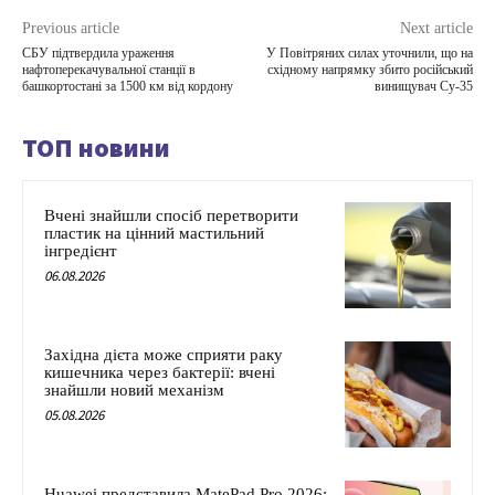
Previous article
Next article
СБУ підтвердила ураження
У Повітряних силах уточнили, що на
нафтоперекачувальної станції в
східному напрямку збито російський
башкортостані за 1500 км від кордону
винищувач Су-35
ТОП новини
Вчені знайшли спосіб перетворити
пластик на цінний мастильний
інгредієнт
06.08.2026
Західна дієта може сприяти раку
кишечника через бактерії: вчені
знайшли новий механізм
05.08.2026
Huawei представила MatePad Pro 2026: