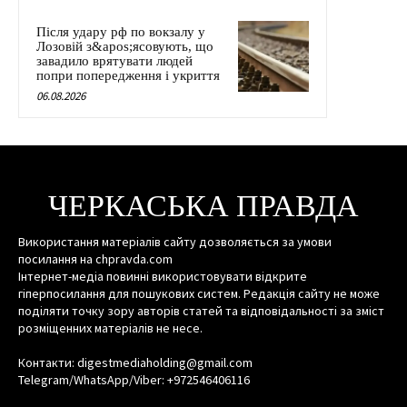
Після удару рф по вокзалу у
Лозовій з&apos;ясовують, що
завадило врятувати людей
попри попередження і укриття
06.08.2026
ЧЕРКАСЬКА ПРАВДА
Використання матеріалів сайту дозволяється за умови
посилання на chpravda.com
Інтернет-медіа повинні використовувати відкрите
гіперпосилання для пошукових систем. Редакція сайту не може
поділяти точку зору авторів статей та відповідальності за зміст
розміщенних матеріалів не несе.
Контакти: digestmediaholding@gmail.com
Telegram/WhatsApp/Viber: +972546406116