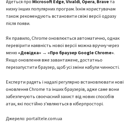
йдеться про
Microsoft Edge
,
Vivaldi
,
Opera
,
Brave
та
низку інших популярних програм. Їхнім користувачам
також рекомендують встановити свіжі версії одразу
після появи.
Як правило, Chrome оновлюється автоматично, однак
перевірити наявність нової версії можна вручну через
меню
«Довідка» → «Про браузер Google Chrome»
.
Якщо оновлення вже завантажене, достатньо
перезапустити браузер, щоб усі зміни набули чинності.
Експерти радять і надалі регулярно встановлювати нові
оновлення Chrome та інших браузерів, адже саме вони
забезпечують своєчасний захист від нових способів
атак, які постійно з’являються в кіберпросторі.
Джерело: portaltele.com.ua