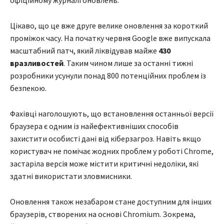
офіційному журналі оновлень.
Цікаво, що це вже друге велике оновлення за короткий
проміжок часу. На початку червня Google вже випускала
масштабний патч, який ліквідував майже
430
вразливостей
. Таким чином лише за останні тижні
розробники усунули понад 800 потенційних проблем із
безпекою.
Фахівці наголошують, що встановлення останньої версії
браузера є одним із найефективніших способів
захистити особисті дані від кіберзагроз. Навіть якщо
користувач не помічає жодних проблем у роботі Chrome,
застаріла версія може містити критичні недоліки, які
здатні використати зловмисники.
Оновлення також незабаром стане доступним для інших
браузерів, створених на основі Chromium. Зокрема,