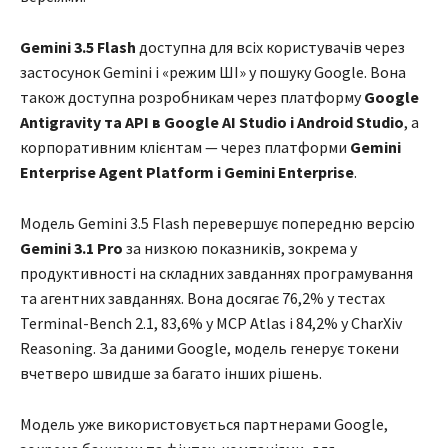
Gemini 3.5 Flash
доступна для всіх користувачів через
застосунок Gemini і «режим ШІ» у пошуку Google. Вона
також доступна розробникам через платформу
Google
Antigravity та API в Google AI Studio і Android Studio
, а
корпоративним клієнтам — через платформи
Gemini
Enterprise Agent Platform і Gemini Enterprise
.
Модель Gemini 3.5 Flash перевершує попередню версію
Gemini 3.1 Pro
за низкою показників, зокрема у
продуктивності на складних завданнях програмування
та агентних завданнях. Вона досягає 76,2% у тестах
Terminal-Bench 2.1, 83,6% у MCP Atlas і 84,2% у CharXiv
Reasoning. За даними Google, модель генерує токени
вчетверо швидше за багато інших рішень.
Модель уже використовується партнерами Google,