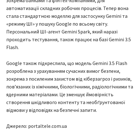
зокрема банками та фінтех-компаніями, для
автоматизації складних робочих процесів. Тепер вона
стала стандартною моделлю для застосунку Gemini та
«режиму ШІ» у пошуку Google по всьому світу.
Персональний ШІ-агент Gemini Spark, який наразі
проходить тестування, також працює на базі Gemini 3.5
Flash.
Google також підкреслила, що модель Gemini 3.5 Flash
розроблена з урахуванням сучасних вимог безпеки,
зокрема з посиленим захистом від кіберзагроз і ризиків,
пов’язаних із хімічними, біологічними, радіологічними та
ядерними матеріалами. Це зменшує ймовірність
створення шкідливого контенту та необґрунтованої
відмови у відповідях на безпечні запити.
Джерело: portaltele.com.ua