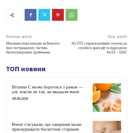
Previous article
Next article
Масована атака шахедів на Конотоп:
На ТОТ старшокласників готують до
троє постраждалих, частина
служби в армії рф та підрозділах
багатоповерхівки зруйнована
БпЛА – ЦНС
ТОП новини
Вітамін C може боротися з раком —
але зовсім не так, як вважали вчені
08.08.2026
Вчені з’ясували, що ожиріння може
прискорювати біологічне старіння