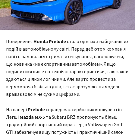
Повернення
Honda Prelude
стало однією з найцікавіших
подій в автомобільному світі. Перед дебютом компанія
навіть намагалася стримати очікування, наголошуючи,
що новинка «не є спортивним автомобілем». Якщо
подивитися лише на технічні характеристики, такі заяви
здаються цілком логічними. Але варто провести за
кермом хоча б кілька днів, і стає зрозуміло: ця модель
вражає зовсім не сухими цифрами.
На папері
Prelude
справді має серйозних конкурентів.
Легші
Mazda MX-5
та Subaru BRZ пропонують більш
традиційний спортивний характер, а Volkswagen Golf
GTI забезпечує вищу потужність і практичніший салон.