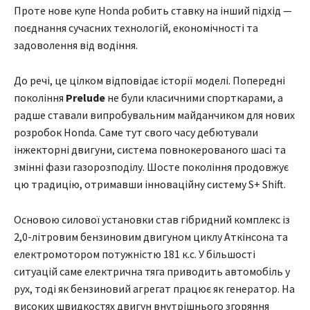
Проте нове купе Honda робить ставку на інший підхід —
поєднання сучасних технологій, економічності та
задоволення від водіння.
До речі, це цілком відповідає історії моделі. Попередні
покоління
Prelude
не були класичними спорткарами, а
радше ставали випробувальним майданчиком для нових
розробок Honda. Саме тут свого часу дебютували
інжекторні двигуни, система повнокерованого шасі та
змінні фази газорозподілу. Шосте покоління продовжує
цю традицію, отримавши інноваційну систему S+ Shift.
Основою силової установки став гібридний комплекс із
2,0-літровим бензиновим двигуном циклу Аткінсона та
електромотором потужністю 181 к.с. У більшості
ситуацій саме електрична тяга приводить автомобіль у
рух, тоді як бензиновий агрегат працює як генератор. На
високих швидкостях двигун внутрішнього згоряння