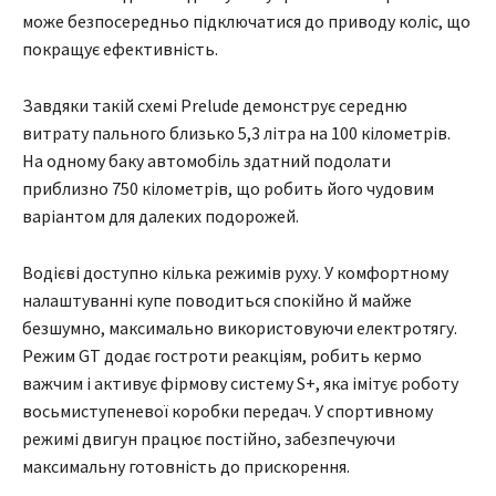
може безпосередньо підключатися до приводу коліс, що
покращує ефективність.
Завдяки такій схемі Prelude демонструє середню
витрату пального близько 5,3 літра на 100 кілометрів.
На одному баку автомобіль здатний подолати
приблизно 750 кілометрів, що робить його чудовим
варіантом для далеких подорожей.
Водієві доступно кілька режимів руху. У комфортному
налаштуванні купе поводиться спокійно й майже
безшумно, максимально використовуючи електротягу.
Режим GT додає гостроти реакціям, робить кермо
важчим і активує фірмову систему S+, яка імітує роботу
восьмиступеневої коробки передач. У спортивному
режимі двигун працює постійно, забезпечуючи
максимальну готовність до прискорення.