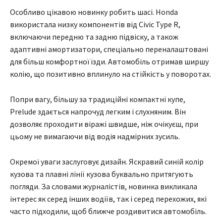
Особливо цікавою новинку робить шасі. Honda
використала низку компонентів від Civic Type R,
включаючи передню та задню підвіску, а також
адаптивні амортизатори, спеціально переналаштовані
для більш комфортної їзди. Автомобіль отримав ширшу
колію, що позитивно вплинуло на стійкість у поворотах.
Попри вагу, більшу за традиційні компактні купе,
Prelude здається напрочуд легким і слухняним. Він
дозволяє проходити віражі швидше, ніж очікуєш, при
цьому не вимагаючи від водія надмірних зусиль.
Окремої уваги заслуговує дизайн. Яскравий синій колір
кузова та плавні лінії кузова буквально притягують
погляди. За словами журналістів, новинка викликала
інтерес як серед інших водіїв, так і серед перехожих, які
часто підходили, щоб ближче роздивитися автомобіль.