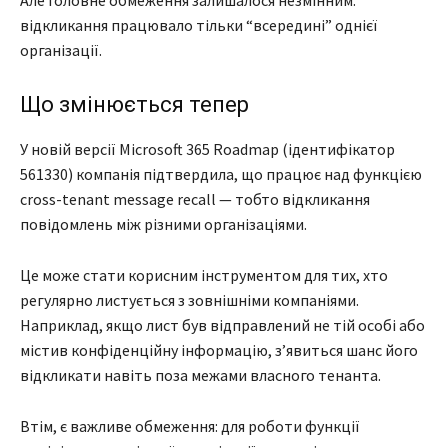
Але головне обмеження залишалося незмінним:
відкликання працювало тільки “всередині” однієї
організації.
Що змінюється тепер
У новій версії Microsoft 365 Roadmap (ідентифікатор
561330) компанія підтвердила, що працює над функцією
cross-tenant message recall — тобто відкликання
повідомлень між різними організаціями.
Це може стати корисним інструментом для тих, хто
регулярно листується з зовнішніми компаніями.
Наприклад, якщо лист був відправлений не тій особі або
містив конфіденційну інформацію, з’явиться шанс його
відкликати навіть поза межами власного тенанта.
Втім, є важливе обмеження: для роботи функції