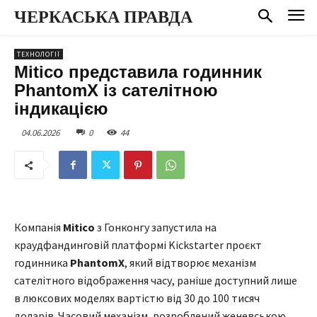
ЧЕРКАСЬКА ПРАВДА
ТЕХНОЛОГІЇ
Mitico представила годинник
PhantomX із сателітною
індикацією
04.06.2026
0
44
Компанія
Mitico
з Гонконгу запустила на
краудфандинговій платформі Kickstarter проєкт
годинника
PhantomX
, який відтворює механізм
сателітного відображення часу, раніше доступний лише
в люксових моделях вартістю від 30 до 100 тисяч
доларів. Часовий механізм, розроблений женевською