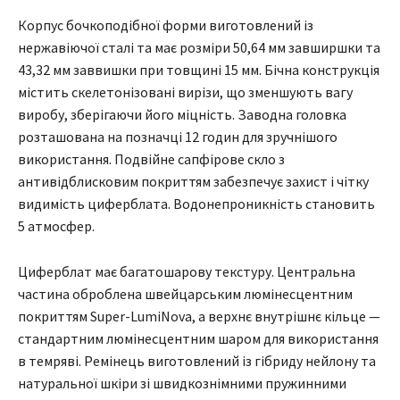
Корпус бочкоподібної форми виготовлений із
нержавіючої сталі та має розміри 50,64 мм завширшки та
43,32 мм заввишки при товщині 15 мм. Бічна конструкція
містить скелетонізовані вирізи, що зменшують вагу
виробу, зберігаючи його міцність. Заводна головка
розташована на позначці 12 годин для зручнішого
використання. Подвійне сапфірове скло з
антивідблисковим покриттям забезпечує захист і чітку
видимість циферблата. Водонепроникність становить
5 атмосфер.
Циферблат має багатошарову текстуру. Центральна
частина оброблена швейцарським люмінесцентним
покриттям Super-LumiNova, а верхнє внутрішнє кільце —
стандартним люмінесцентним шаром для використання
в темряві. Ремінець виготовлений із гібриду нейлону та
натуральної шкіри зі швидкознімними пружинними