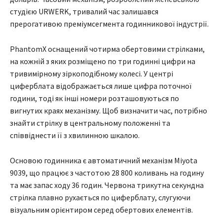
студією URWERK, тривалий час залишався
прерогативою преміумсегмента годинникової індустрії.
PhantomX оснащений чотирма обертовими стрілками,
на кожній з яких розміщено по три годинні цифри на
тривимірному зіркоподібному колесі. У центрі
циферблата відображається лише цифра поточної
години, тоді як інші номери розташовуються по
вигнутих краях механізму. Щоб визначити час, потрібно
знайти стрілку в центральному положенні та
співвіднести її з хвилинною шкалою.
Основою годинника є автоматичний механізм Miyota
9039, що працює з частотою 28 800 коливань на годину
та має запас ходу 36 годин. Червона трикутна секундна
стрілка плавно рухається по циферблату, слугуючи
візуальним орієнтиром серед обертових елементів.