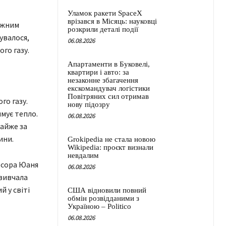
Уламок ракети SpaceX
врізався в Місяць: науковці
ожним
розкрили деталі події
сувалося,
06.08.2026
го газу.
Апартаменти в Буковелі,
квартири і авто: за
незаконне збагачення
екскомандувач логістики
Повітряних сил отримав
го газу.
нову підозру
мує тепло.
06.08.2026
майже за
ини.
Grokipedia не стала новою
Wikipedia: проєкт визнали
невдалим
есора Юаня
06.08.2026
 вивчала
 у світі
США відновили повний
обмін розвідданими з
Україною – Politico
06.08.2026