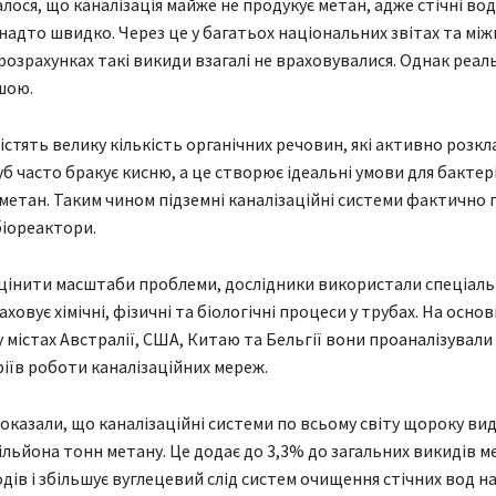
лося, що каналізація майже не продукує метан, адже стічні во
надто швидко. Через це у багатьох національних звітах та мі
розрахунках такі викиди взагалі не враховувалися. Однак реал
шою.
містять велику кількість органічних речовин, які активно розк
уб часто бракує кисню, а це створює ідеальні умови для бактер
етан. Таким чином підземні каналізаційні системи фактичн
біореактори.
цінити масштаби проблеми, дослідники використали спеціаль
аховує хімічні, фізичні та біологічні процеси у трубах. На осно
 містах Австралії, США, Китаю та Бельгії вони проаналізували
ріїв роботи каналізаційних мереж.
оказали, що каналізаційні системи по всьому світу щороку вид
мільйона тонн метану. Це додає до 3,3% до загальних викидів м
одів і збільшує вуглецевий слід систем очищення стічних вод н