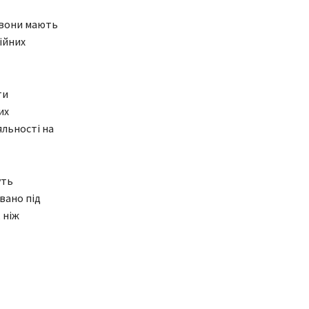
 вони мають
ійних
ти
их
яльності на
уть
вано під
 ніж