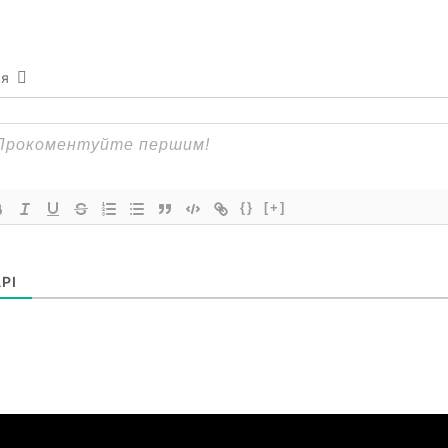
ся
{}
[+]
РІ