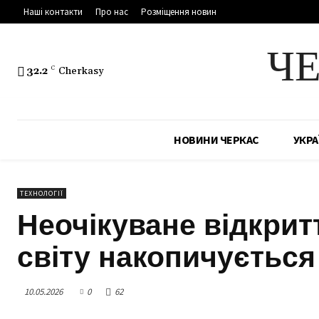
Наші контакти
Про нас
Розміщення новин
Ч
32.2
C
Cherkasy
НОВИНИ ЧЕРКАС
УКРА
ТЕХНОЛОГІЇ
Неочікуване відкрит
світу накопичується
10.05.2026
0
62