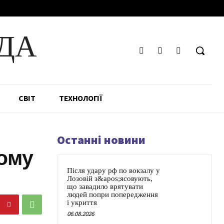
ДА
СВІТ
ТЕХНОЛОГІЇ
Останні новини
ьому
Після удару рф по вокзалу у
Лозовій з&apos;ясовують,
що завадило врятувати
людей попри попередження
і укриття
06.08.2026