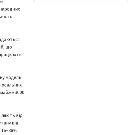
ди
жнародних
ьність
ладаються.
ій, що
о працюють
ну модель
ві реальних
 майже 3000
іляють від
етану від
а 16–38%.