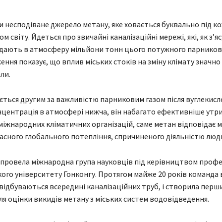
и несподіване джерело метану, яке ховається буквально під к
м світу. Йдеться про звичайні каналізаційні мережі, які, як з’я
ають в атмосферу мільйони тонн цього потужного парниково
ення показує, що вплив міських стоків на зміну клімату значно
ли.
ться другим за важливістю парниковим газом після вуглекисло
нцентрація в атмосфері нижча, він набагато ефективніше утри
міжнародних кліматичних організацій, саме метан відповідає 
асного глобального потепління, спричиненого діяльністю люд
провела міжнародна група науковців під керівництвом проф
кого університету Гонконгу. Протягом майже 20 років команда
відбуваються всередині каналізаційних труб, і створила перший
ля оцінки викидів метану з міських систем водовідведення.