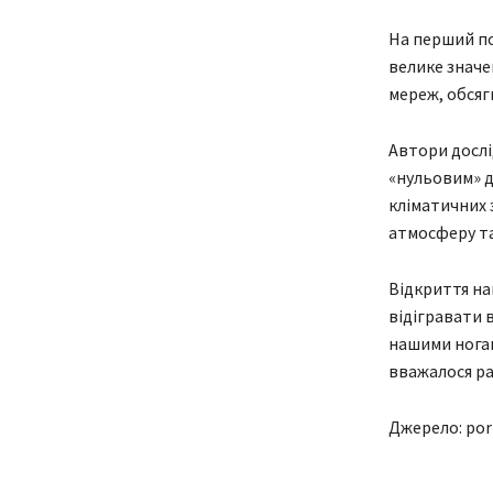
На перший по
велике значе
мереж, обсяг
Автори дослі
«нульовим» д
кліматичних 
атмосферу та
Відкриття на
відігравати 
нашими ногам
вважалося ра
Джерело: por