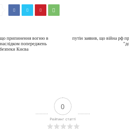
, що припинення вогню в
путін заявив, що війна рф п
о наслідком попереджень
"д
безпеки Києва
0
Рейтинг статті