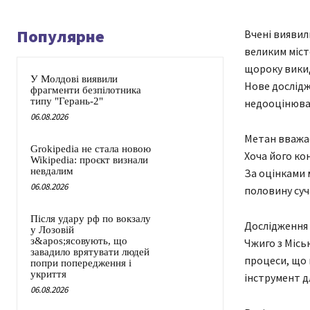
Популярне
Вчені виявил
великим місто
щороку викид
У Молдові виявили
Нове дослідж
фрагменти безпілотника
типу "Герань-2"
недооцінюва
06.08.2026
Метан вважає
Grokipedia не стала новою
Хоча його ко
Wikipedia: проєкт визнали
невдалим
За оцінками 
06.08.2026
половину суч
Після удару рф по вокзалу
Дослідження 
у Лозовій
з&apos;ясовують, що
Чжиго з Місь
завадило врятувати людей
процеси, що 
попри попередження і
укриття
інструмент д
06.08.2026