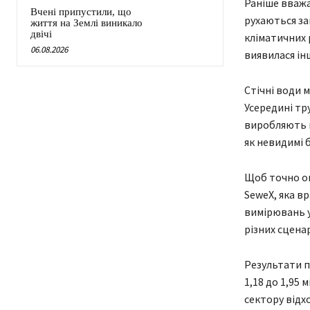
Раніше вважа
Вчені припустили, що
рухаються за
життя на Землі виникало
двічі
кліматичних 
06.08.2026
виявилася ін
Стічні води 
Усередині тр
виробляють м
як невидимі 
Щоб точно о
SeweX, яка вр
вимірювань у
різних сцена
Результати п
1,18 до 1,95 
сектору відх