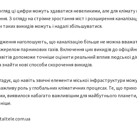
гляд ці цифри можуть здаватися невеликими, але для клімату
ння. З огляду на стрімке зростання міст і розширення каналізац
и таких викидів можуть і надалі збільшуватися.
дження наголошують, що каналізацію більше не можна вважа
жерелом парникових газів. Включення цих викидів до офіційн
звітів допоможе точніше оцінити реальний вплив людської ді
 знайти нові способи скорочення викидів.
гадує, що навіть звичні елементи міської інфраструктури мож
важливу роль у глобальних кліматичних процесах. Те, що прихо
и, виявилося набагато важливішим для майбутнього планети,
ніше.
taltele.com.ua