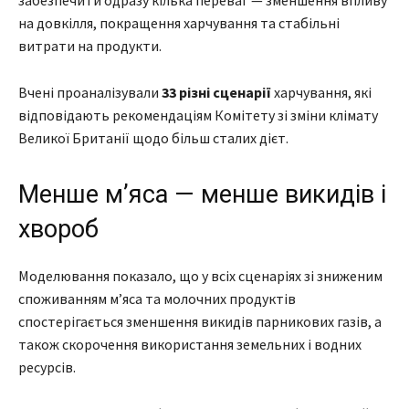
забезпечити одразу кілька переваг — зменшення впливу
на довкілля, покращення харчування та стабільні
витрати на продукти.
Вчені проаналізували
33 різні сценарії
харчування, які
відповідають рекомендаціям Комітету зі зміни клімату
Великої Британії щодо більш сталих дієт.
Менше м’яса — менше викидів і
хвороб
Моделювання показало, що у всіх сценаріях зі зниженим
споживанням м’яса та молочних продуктів
спостерігається зменшення викидів парникових газів, а
також скорочення використання земельних і водних
ресурсів.