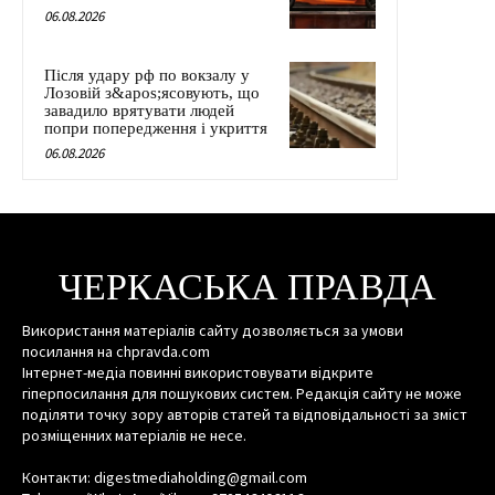
06.08.2026
Після удару рф по вокзалу у
Лозовій з&apos;ясовують, що
завадило врятувати людей
попри попередження і укриття
06.08.2026
ЧЕРКАСЬКА ПРАВДА
Використання матеріалів сайту дозволяється за умови
посилання на chpravda.com
Інтернет-медіа повинні використовувати відкрите
гіперпосилання для пошукових систем. Редакція сайту не може
поділяти точку зору авторів статей та відповідальності за зміст
розміщенних матеріалів не несе.
Контакти: digestmediaholding@gmail.com