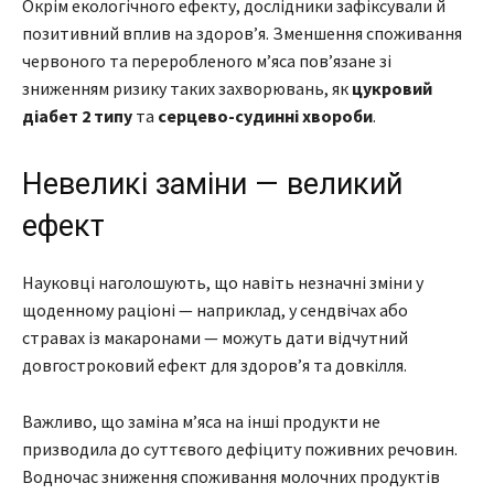
Окрім екологічного ефекту, дослідники зафіксували й
позитивний вплив на здоров’я. Зменшення споживання
червоного та переробленого м’яса пов’язане зі
зниженням ризику таких захворювань, як
цукровий
діабет 2 типу
та
серцево-судинні хвороби
.
Невеликі заміни — великий
ефект
Науковці наголошують, що навіть незначні зміни у
щоденному раціоні — наприклад, у сендвічах або
стравах із макаронами — можуть дати відчутний
довгостроковий ефект для здоров’я та довкілля.
Важливо, що заміна м’яса на інші продукти не
призводила до суттєвого дефіциту поживних речовин.
Водночас зниження споживання молочних продуктів