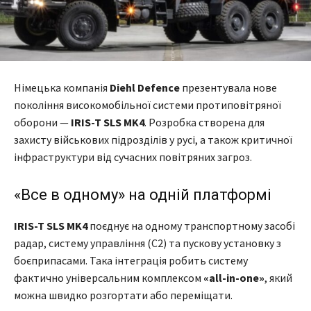
Німецька компанія
Diehl Defence
презентувала нове
покоління високомобільної системи протиповітряної
оборони —
IRIS-T SLS MK4
. Розробка створена для
захисту військових підрозділів у русі, а також критичної
інфраструктури від сучасних повітряних загроз.
«Все в одному» на одній платформі
IRIS-T SLS MK4
поєднує на одному транспортному засобі
радар, систему управління (C2) та пускову установку з
боєприпасами. Така інтеграція робить систему
фактично універсальним комплексом
«all-in-one»
, який
можна швидко розгортати або переміщати.