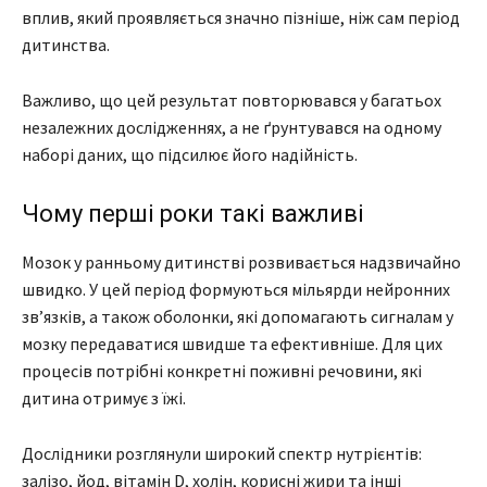
вплив, який проявляється значно пізніше, ніж сам період
дитинства.
Важливо, що цей результат повторювався у багатьох
незалежних дослідженнях, а не ґрунтувався на одному
наборі даних, що підсилює його надійність.
Чому перші роки такі важливі
Мозок у ранньому дитинстві розвивається надзвичайно
швидко. У цей період формуються мільярди нейронних
зв’язків, а також оболонки, які допомагають сигналам у
мозку передаватися швидше та ефективніше. Для цих
процесів потрібні конкретні поживні речовини, які
дитина отримує з їжі.
Дослідники розглянули широкий спектр нутрієнтів:
залізо, йод, вітамін D, холін, корисні жири та інші