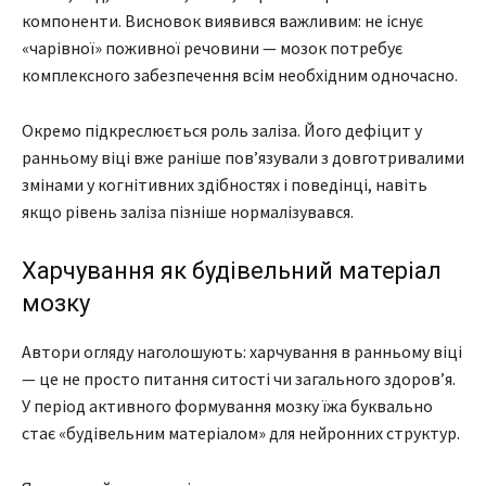
компоненти. Висновок виявився важливим: не існує
«чарівної» поживної речовини — мозок потребує
комплексного забезпечення всім необхідним одночасно.
Окремо підкреслюється роль заліза. Його дефіцит у
ранньому віці вже раніше пов’язували з довготривалими
змінами у когнітивних здібностях і поведінці, навіть
якщо рівень заліза пізніше нормалізувався.
Харчування як будівельний матеріал
мозку
Автори огляду наголошують: харчування в ранньому віці
— це не просто питання ситості чи загального здоров’я.
У період активного формування мозку їжа буквально
стає «будівельним матеріалом» для нейронних структур.