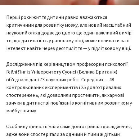
Перші роки життя дитини давно вважаються
критичними для розвитку мозку, але новий масштабний
науковий огляд додає до цього ще один важливий вимір:
те, що дитина їсть у ранньому віці, може впливати на її
інтелект навіть через десятиліття — у підлітковому віці.
Дослідження під керівництвом професорки психології
Гейлі Янг із Університету Суонсі (Велика Британія)
об’єднало дані 73 наукових робіт. Серед них — 48
контрольованих експериментів і 25 довготривалих
спостережень, які дозволили простежити, як харчові
звички в дитинстві пов’язані з когнітивним розвитком у
майбутньому.
Особливу цінність мали саме довготривалі дослідження,
адже вони спостерігали за одними й тими ж дітьми