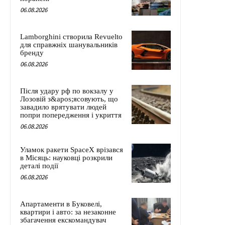
06.08.2026
Lamborghini створила Revuelto
для справжніх шанувальників
бренду
06.08.2026
Після удару рф по вокзалу у
Лозовій з&apos;ясовують, що
завадило врятувати людей
попри попередження і укриття
06.08.2026
Уламок ракети SpaceX врізався
в Місяць: науковці розкрили
деталі події
06.08.2026
Апартаменти в Буковелі,
квартири і авто: за незаконне
збагачення екскомандувач