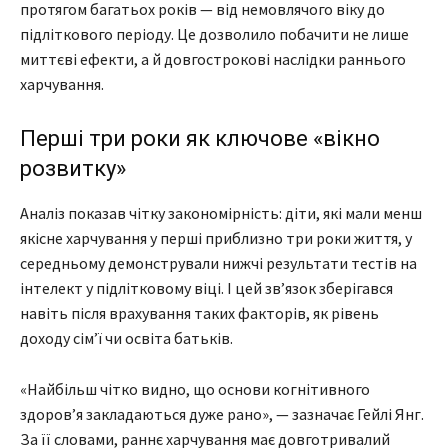
протягом багатьох років — від немовлячого віку до
підліткового періоду. Це дозволило побачити не лише
миттєві ефекти, а й довгострокові наслідки раннього
харчування.
Перші три роки як ключове «вікно
розвитку»
Аналіз показав чітку закономірність: діти, які мали менш
якісне харчування у перші приблизно три роки життя, у
середньому демонстрували нижчі результати тестів на
інтелект у підлітковому віці. І цей зв’язок зберігався
навіть після врахування таких факторів, як рівень
доходу сім’ї чи освіта батьків.
«Найбільш чітко видно, що основи когнітивного
здоров’я закладаються дуже рано», — зазначає Гейлі Янг.
За її словами, раннє харчування має довготривалий