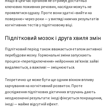
Якщо в цей час організм не отримує достатньо
ключових поживних речовин, наслідки можуть не
проявлятися одразу. Проте вони здатні «вийти на
поверхню» через роки — у вигляді нижчих результатів
когнітивних тестів у підлітковому віці.
Підлітковий мозок і друга хвиля змін
Підлітковий період також вважається етапом активної
перебудови мозку. Гормональні зміни запускають
процеси «перепідключення» нейронних зв’язків: зайві
видаляються, а важливі — зміцнюються.
Теоретично це може бути ще одним вікном впливу
харчування на когнітивний розвиток. Проте
дослідження підліткових дієтичних втручань дають
неоднозначні результати: іноді фіксується покращення,
іноді — майже відсутній ефект.