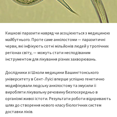
Кишкові паразити навряд чи асоціюються з медициною
майбутнього. Проте саме анкілостоми — паразитичні
черви, які інфікують сотні мільйонів людей у тропічних
регіонах світу, — можуть стати несподіваним
інструментом для лікування різних захворювань.
Дослідники зі Школи медицини Вашингтонського
університету в Сент-Луїсі вперше успішно генетично
модифікували людську анкілостому та змусили її
виробляти лікувальну речовину безпосередньо в
організмі живої істоти. Результати роботи відкривають
шлях до створення нового класу біологічних систем
доставки ліків.