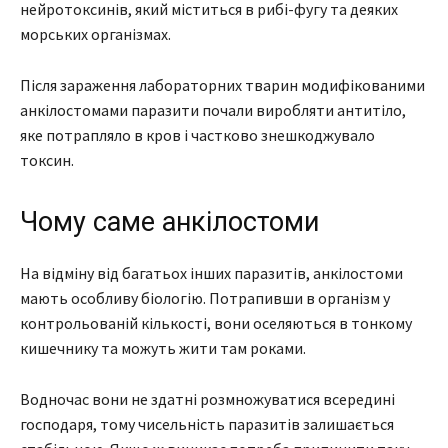
нейротоксинів, який міститься в рибі-фугу та деяких
морських організмах.
Після зараження лабораторних тварин модифікованими
анкілостомами паразити почали виробляти антитіло,
яке потрапляло в кров і частково знешкоджувало
токсин.
Чому саме анкілостоми
На відміну від багатьох інших паразитів, анкілостоми
мають особливу біологію. Потрапивши в організм у
контрольованій кількості, вони оселяються в тонкому
кишечнику та можуть жити там роками.
Водночас вони не здатні розмножуватися всередині
господаря, тому чисельність паразитів залишається