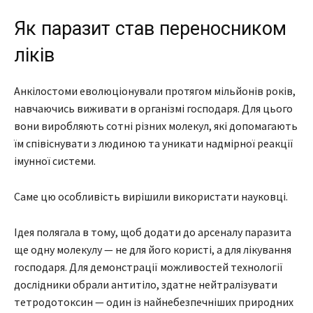
Як паразит став переносником
ліків
Анкілостоми еволюціонували протягом мільйонів років,
навчаючись виживати в організмі господаря. Для цього
вони виробляють сотні різних молекул, які допомагають
їм співіснувати з людиною та уникати надмірної реакції
імунної системи.
Саме цю особливість вирішили використати науковці.
Ідея полягала в тому, щоб додати до арсеналу паразита
ще одну молекулу — не для його користі, а для лікування
господаря. Для демонстрації можливостей технології
дослідники обрали антитіло, здатне нейтралізувати
тетродотоксин — один із найнебезпечніших природних