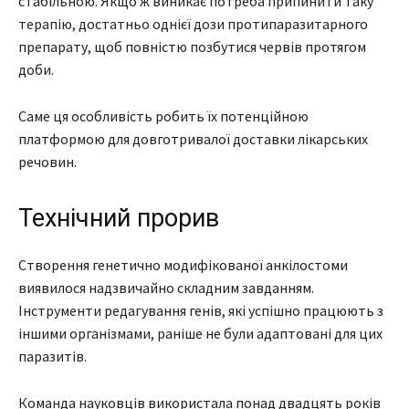
стабільною. Якщо ж виникає потреба припинити таку
терапію, достатньо однієї дози протипаразитарного
препарату, щоб повністю позбутися червів протягом
доби.
Саме ця особливість робить їх потенційною
платформою для довготривалої доставки лікарських
речовин.
Технічний прорив
Створення генетично модифікованої анкілостоми
виявилося надзвичайно складним завданням.
Інструменти редагування генів, які успішно працюють з
іншими організмами, раніше не були адаптовані для цих
паразитів.
Команда науковців використала понад двадцять років