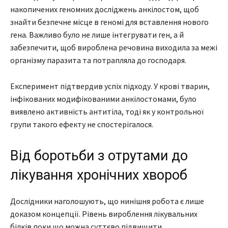
накопичених геномних досліджень анкілостом, щоб
знайти безпечне місце в геномі для вставлення нового
гена. Важливо було не лише інтегрувати ген, а й
забезпечити, щоб вироблена речовина виходила за межі
організму паразита та потрапляла до господаря.
Експеримент підтвердив успіх підходу. У крові тварин,
інфікованих модифікованими анкілостомами, було
виявлено активність антитіла, тоді як у контрольної
групи такого ефекту не спостерігалося.
Від боротьби з отрутами до
лікування хронічних хвороб
Дослідники наголошують, що нинішня робота є лише
доказом концепції. Рівень вироблення лікувальних
білків поки що можна суттєво підвищити.