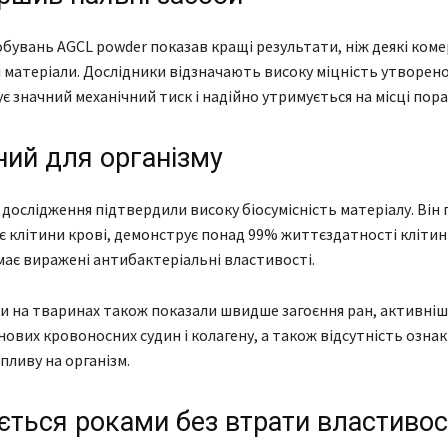
обувань AGCL powder показав кращі результати, ніж деякі коме
 матеріали. Дослідники відзначають високу міцність утворено
є значний механічний тиск і надійно утримується на місці пора
ний для організму
дослідження підтвердили високу біосумісність матеріалу. Він
 клітини крові, демонструє понад 99% життєздатності клітин 
має виражені антибактеріальні властивості.
 на тваринах також показали швидше загоєння ран, активніш
ових кровоносних судин і колагену, а також відсутність ознак
пливу на організм.
ється роками без втрати властивос