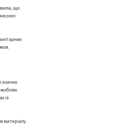
овили, що
високої
манітарних
мов.
л значно
мобілях
х із
я матеріалу