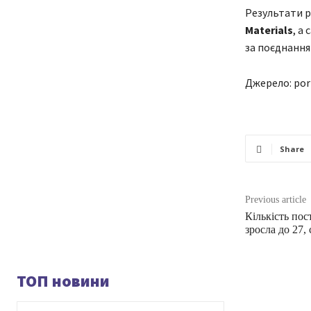
Результати р
Materials
, а
за поєднання
Джерело: por
Share
Previous article
Кількість пос
зросла до 27, 
ТОП новини