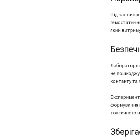
Під час випр
гемостатичні
який витриму
Безпеч
Лабораторні 
не пошкоджує
контакту та 
Експерименти
формування н
токсичного в
Зберіга