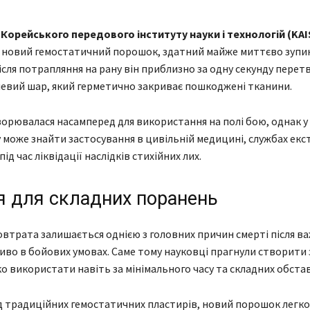
з
Корейського передового інституту науки і технологій (KAI
 новий гемостатичний порошок, здатний майже миттєво зупи
ісля потрапляння на рану він приблизно за одну секунду пере
левий шар, який герметично закриває пошкоджені тканини.
орювалася насамперед для використання на полі бою, однак у
може знайти застосування в цивільній медицині, службах екс
ід час ліквідації наслідків стихійних лих.
я для складних поранень
втрата залишається однією з головних причин смерті після в
иво в бойових умовах. Саме тому науковці прагнули створити з
 використати навіть за мінімального часу та складних обста
ід традиційних гемостатичних пластирів, новий порошок легко