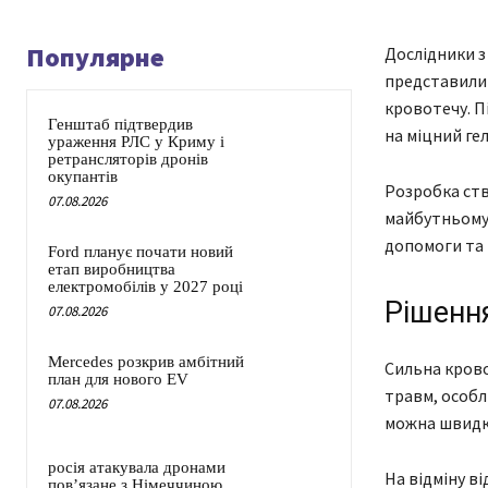
Популярне
Дослідники 
представили
кровотечу. П
Генштаб підтвердив
на міцний ге
ураження РЛС у Криму і
ретрансляторів дронів
окупантів
Розробка ств
07.08.2026
майбутньому 
допомоги та п
Ford планує почати новий
етап виробництва
електромобілів у 2027 році
Рішенн
07.08.2026
Mercedes розкрив амбітний
Сильна крово
план для нового EV
травм, особл
07.08.2026
можна швидко
росія атакувала дронами
На відміну в
пов’язане з Німеччиною