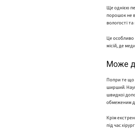
Ще однією пе
порошок не 
вологості та
Це особливо 
місій, де мед
Може д
Попри те що 
ширший. Нау
швидкої допом
обмеженим до
Крім екстрен
під час хіру