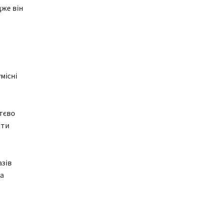
дже він
місні
ттєво
ити
азів
за