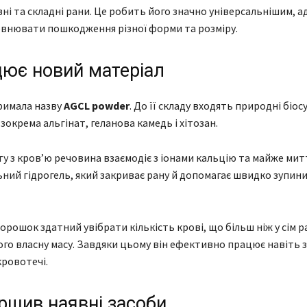
вні та складні рани. Це робить його значно універсальнішим, а
внювати пошкодження різної форми та розміру.
цює новий матеріал
римала назву
AGCL powder
. До її складу входять природні біосу
зокрема альгінат, геланова камедь і хітозан.
ту з кров’ю речовина взаємодіє з іонами кальцію та майже ми
ний гідрогель, який закриває рану й допомагає швидко зупин
орошок здатний увібрати кількість крові, що більш ніж у сім р
го власну масу. Завдяки цьому він ефективно працює навіть 
кровотечі.
ршив наявні засоби