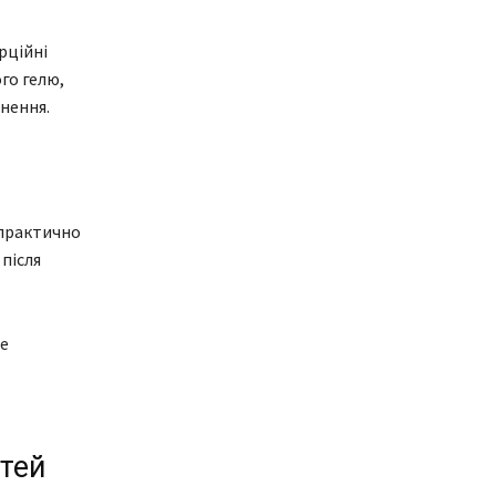
рційні
го гелю,
нення.
 практично
після
е
тей