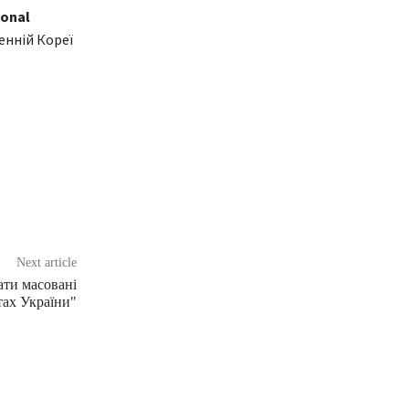
ional
енній Кореї
Next article
ати масовані
тах України"