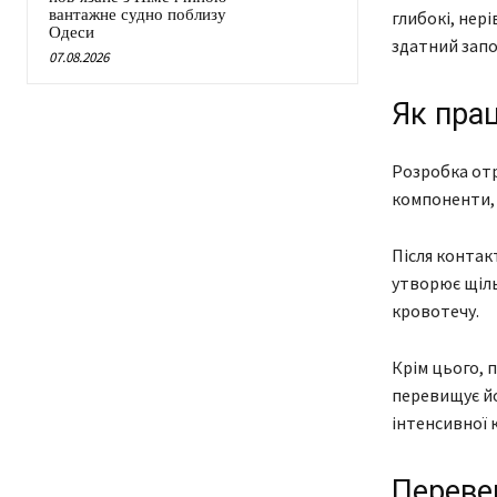
вантажне судно поблизу
глибокі, нері
Одеси
здатний запо
07.08.2026
Як пра
Розробка от
компоненти, 
Після контак
утворює щіль
кровотечу.
Крім цього, п
перевищує йо
інтенсивної 
Переве