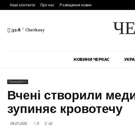
Наші контакти
Про нас
Розміщення новин
Ч
32.8
C
Cherkasy
НОВИНИ ЧЕРКАС
УКРА
ТЕХНОЛОГІЇ
Вчені створили меди
зупиняє кровотечу
04.07.2026
0
62