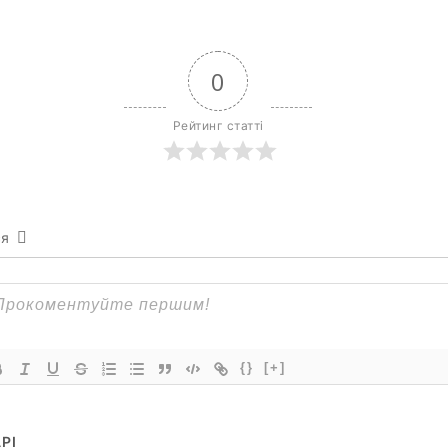
0
Рейтинг статті
ся
{}
[+]
РІ