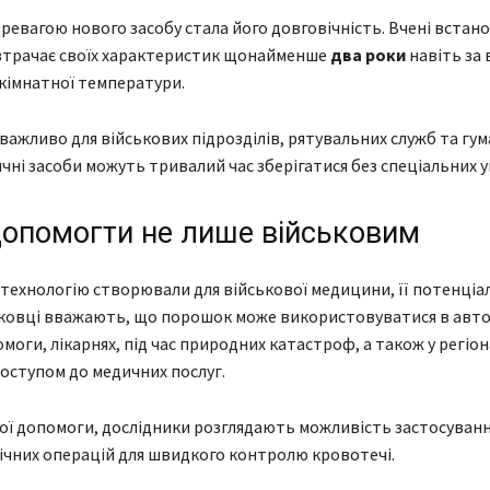
ревагою нового засобу стала його довговічність. Вчені встан
втрачає своїх характеристик щонайменше
два роки
навіть за 
 кімнатної температури.
важливо для військових підрозділів, рятувальних служб та гу
ичні засоби можуть тривалий час зберігатися без спеціальних у
опомогти не лише військовим
технологію створювали для військової медицини, її потенціа
ковці вважають, що порошок може використовуватися в авто
оги, лікарнях, під час природних катастроф, а також у регіона
ступом до медичних послуг.
ої допомоги, дослідники розглядають можливість застосуванн
ргічних операцій для швидкого контролю кровотечі.