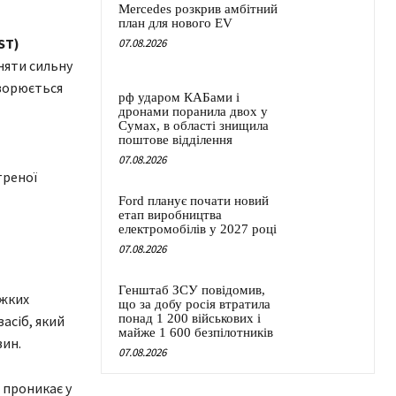
Mercedes розкрив амбітний
план для нового EV
ST)
07.08.2026
няти сильну
творюється
рф ударом КАБами і
дронами поранила двох у
Сумах, в області знищила
поштове відділення
07.08.2026
треної
Ford планує почати новий
етап виробництва
електромобілів у 2027 році
07.08.2026
Генштаб ЗСУ повідомив,
ажких
що за добу росія втратила
понад 1 200 військових і
асіб, який
майже 1 600 безпілотників
вин.
07.08.2026
 проникає у