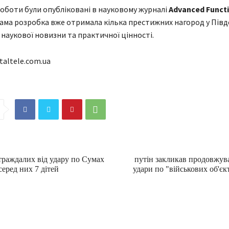
оботи були опубліковані в науковому журналі
Advanced Funct
 сама розробка вже отримала кілька престижних нагород у Півд
 наукової новизни та практичної цінності.
taltele.com.ua
траждалих від удару по Сумах
путін закликав продовжув
серед них 7 дітей
удари по "військових об'єк