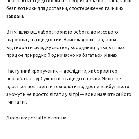
перспективі це дозволить створити значно стабільніші
безпілотники для доставки, спостереження та інших
завдань.
Втім, шлях від лабораторного робота до масового
виробництва ще довгий. Найскладніше завдання —
відтворити складну систему координації, яка в птаха
працює природно й одночасно на багатьох рівнях.
Наступний крок учених — дослідити, як боривітер
передбачає турбулентність ще до її появи. Якщо це
вдасться повторити технологічно, дрони майбутнього
зможуть не просто літати у вітрі — вони навчаться його
“читати”.
Джерело: portaltele.com.ua