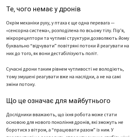
Те, чого немає у дронів
Окрім механіки руху, у птаха є ще одна перевага —
«сенсорна система», розподілена по всьому тілу. Пір’я,
мікрорецептори та чутливі структури дозволяють йому
буквально “відчувати” повітряні потоки й реагувати на
них до того, як вони дестабілізують політ.
Сучасні дрони таким рівнем чутливості не володіють,
тому змушені реагувати вже на наслідки, а не на самі
зміни потоку.
Що це означає для майбутнього
Дослідники вважають, що їхня робота може стати
основою для нового покоління дронів, які зможуть не
боротися з вітром, а “працювати разом” із ним. У