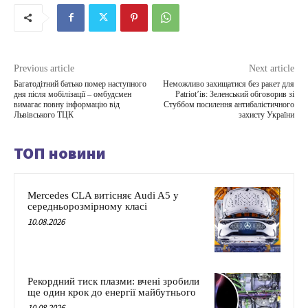
Previous article
Next article
Багатодітний батько помер наступного
Неможливо захищатися без ракет для
дня після мобілізації – омбудсмен
Patriot’ів: Зеленський обговорив зі
вимагає повну інформацію від
Стуббом посилення антибалістичного
Львівського ТЦК
захисту України
ТОП новини
Mercedes CLA витісняє Audi A5 у
середньорозмірному класі
10.08.2026
Рекордний тиск плазми: вчені зробили
ще один крок до енергії майбутнього
10.08.2026