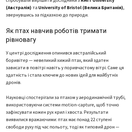
спробували вирішити дослідники з
RMIT University
(Австралія)
та
University of Bristol (Велика Британія)
,
звернувшись за підказкою до природи.
Як птах навчив роботів тримати
рівновагу
У центрі дослідження опинився австралійський
боривітер — невеликий хижий птах, який здатен
зависати в повітрі навіть у поривчастому вітрі. Саме ця
здатність і стала ключем до нових ідей для майбутніх
дронів.
Науковці спостерігали за птахом у аеродинамічній трубі,
використовуючи системи motion-capture, щоб точно
зафіксувати кожен рух крил і хвоста. Результати
виявилися вражаючими: птах має понад 22 ступені
свободи руху під час польоту, тоді як типовий дрон —