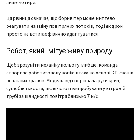
лише чотири.
Ця різниця означає, що боривітер може миттєво
реагувати на зміну повітряних потоків, тоді як дрон
просто не встигає фізично адаптуватися.
Робот, який імітує живу природу
Щоб зрозуміти механіку польоту глибше, команда
створила роботизовану копію птаха на основі КТ-сканів
реальних зразків. Модель відтворювала рухи крил,
суглобів і хвоста, після чого її випробували у вітровій
трубі за швидкості повітря близько 7 м/с.