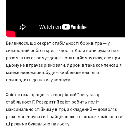
Виявилося, що секрет стабільності боривітра — у
синхронній роботі крил і хвоста. Коли вони рухаються
разом, птах отримує додаткову підйомну силу, але при
цьому не втрачає рівноваги. У дронів така компенсація
майже неможлива: будь-яке збільшення тяги
призводить до нахилу корпусу.
Хвіст птаха працює як своєрідний “регулятор
стабільності”. Розкритий хвіст робить політ
максимально стійким у вітрі, а складений — дозволяє
різко маневрувати. І найцікавіше: птах може змінювати
ці режими буквально на льоту.