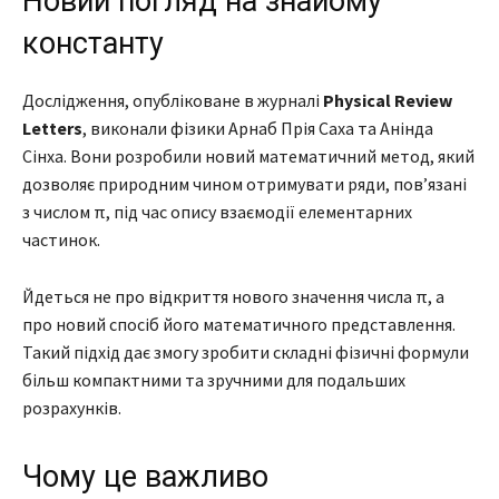
Новий погляд на знайому
константу
Дослідження, опубліковане в журналі
Physical Review
Letters
, виконали фізики Арнаб Прія Саха та Анінда
Сінха. Вони розробили новий математичний метод, який
дозволяє природним чином отримувати ряди, пов’язані
з числом π, під час опису взаємодії елементарних
частинок.
Йдеться не про відкриття нового значення числа π, а
про новий спосіб його математичного представлення.
Такий підхід дає змогу зробити складні фізичні формули
більш компактними та зручними для подальших
розрахунків.
Чому це важливо