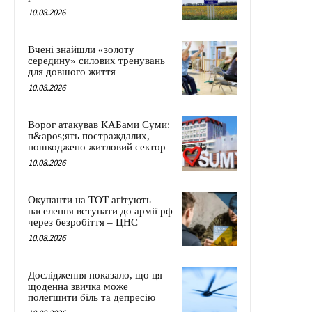
10.08.2026
Вчені знайшли «золоту
середину» силових тренувань
для довшого життя
10.08.2026
Ворог атакував КАБами Суми:
п&apos;ять постраждалих,
пошкоджено житловий сектор
10.08.2026
Окупанти на ТОТ агітують
населення вступати до армії рф
через безробіття – ЦНС
10.08.2026
Дослідження показало, що ця
щоденна звичка може
полегшити біль та депресію