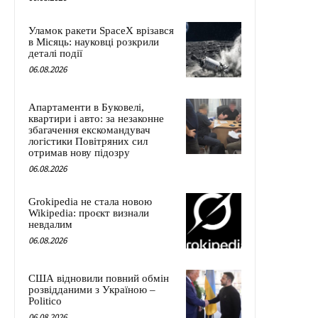
Уламок ракети SpaceX врізався
в Місяць: науковці розкрили
деталі події
06.08.2026
Апартаменти в Буковелі,
квартири і авто: за незаконне
збагачення екскомандувач
логістики Повітряних сил
отримав нову підозру
06.08.2026
Grokipedia не стала новою
Wikipedia: проєкт визнали
невдалим
06.08.2026
США відновили повний обмін
розвідданими з Україною –
Politico
06.08.2026