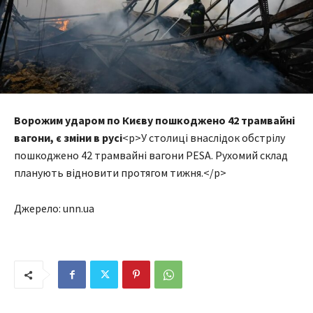
Ворожим ударом по Києву пошкоджено 42 трамвайні
вагони, є зміни в русі
<p>У столиці внаслідок обстрілу
пошкоджено 42 трамвайні вагони PESA. Рухомий склад
планують відновити протягом тижня.</p>
Джерело: unn.ua