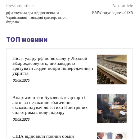
Previous article
Next article
рф атакувала два підприємства на
BMW готує водневий iX5
Чернігівщині – знищені трактор, авто і
будівлю.
ТОП новини
Після удару рф по вокзалу у Лозовій
з&apos;ясовують, що завадило
врятувати людей попри попередження і
укриття
06.08.2026
Апартаменти в Буковелі, квартири і
авто: за незаконне збагачення
екскомандувач логістики Повітряних
сил отримав нову підозру
06.08.2026
США відновили повний обмін