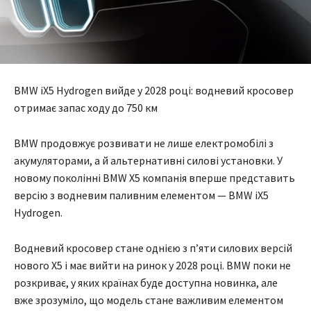
BMW iX5 Hydrogen вийде у 2028 році: водневий кросовер
отримає запас ходу до 750 км
BMW продовжує розвивати не лише електромобілі з
акумуляторами, а й альтернативні силові установки. У
новому поколінні BMW X5 компанія вперше представить
версію з водневим паливним елементом — BMW iX5
Hydrogen.
Водневий кросовер стане однією з п’яти силових версій
нового X5 і має вийти на ринок у 2028 році. BMW поки не
розкриває, у яких країнах буде доступна новинка, але
вже зрозуміло, що модель стане важливим елементом