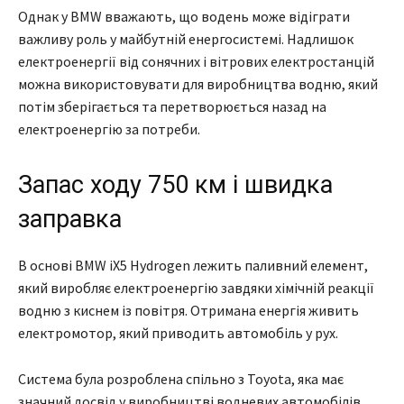
Однак у BMW вважають, що водень може відіграти
важливу роль у майбутній енергосистемі. Надлишок
електроенергії від сонячних і вітрових електростанцій
можна використовувати для виробництва водню, який
потім зберігається та перетворюється назад на
електроенергію за потреби.
Запас ходу 750 км і швидка
заправка
В основі BMW iX5 Hydrogen лежить паливний елемент,
який виробляє електроенергію завдяки хімічній реакції
водню з киснем із повітря. Отримана енергія живить
електромотор, який приводить автомобіль у рух.
Система була розроблена спільно з Toyota, яка має
значний досвід у виробництві водневих автомобілів.