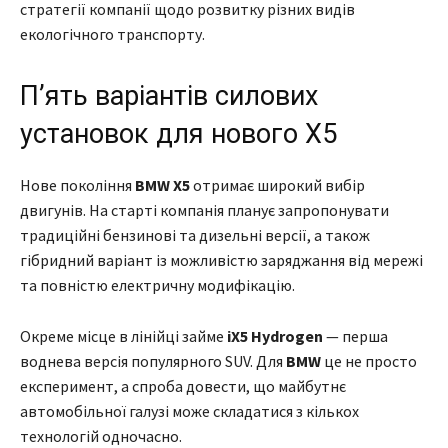
стратегії компанії щодо розвитку різних видів
екологічного транспорту.
П’ять варіантів силових
установок для нового X5
Нове покоління
BMW X5
отримає широкий вибір
двигунів. На старті компанія планує запропонувати
традиційні бензинові та дизельні версії, а також
гібридний варіант із можливістю заряджання від мережі
та повністю електричну модифікацію.
Окреме місце в лінійці займе
iX5 Hydrogen
— перша
воднева версія популярного SUV. Для
BMW
це не просто
експеримент, а спроба довести, що майбутнє
автомобільної галузі може складатися з кількох
технологій одночасно.