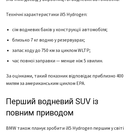
Технічні характеристики iX5 Hydrogen:
сім водневих баків у конструкції автомобіля;
близько 7 кг водню у резервуарах;
запас ходу до 750 км за циклом WLTP;
час повної заправки — менше ніж 5 хвилин.
За оцінками, такий показник відповідає приблизно 400
милям за американським циклом EPA.
Перший водневий SUV із
повним приводом
BMW також планує зробити iX5 Hydrogen першим у світі