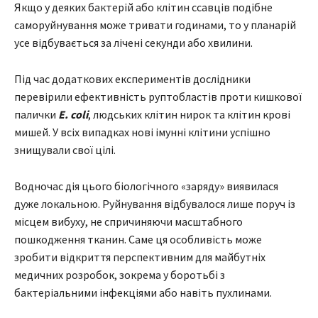
Якщо у деяких бактерій або клітин ссавців подібне
саморуйнування може тривати годинами, то у планарій
усе відбувається за лічені секунди або хвилини.
Під час додаткових експериментів дослідники
перевірили ефективність руптобластів проти кишкової
палички
E. coli
, людських клітин нирок та клітин крові
мишей. У всіх випадках нові імунні клітини успішно
знищували свої цілі.
Водночас дія цього біологічного «заряду» виявилася
дуже локальною. Руйнування відбувалося лише поруч із
місцем вибуху, не спричиняючи масштабного
пошкодження тканин. Саме ця особливість може
зробити відкриття перспективним для майбутніх
медичних розробок, зокрема у боротьбі з
бактеріальними інфекціями або навіть пухлинами.