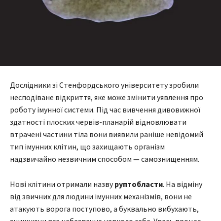
Дослідники зі Стенфордського університету зробили
несподіване відкриття, яке може змінити уявлення про
роботу імунної системи. Під час вивчення дивовижної
здатності плоских червів-планарій відновлювати
втрачені частини тіла вони виявили раніше невідомий
тип імунних клітин, що захищають організм
надзвичайно незвичним способом — самознищенням.
Нові клітини отримали назву
руптобласти
. На відміну
від звичних для людини імунних механізмів, вони не
атакують ворога поступово, а буквально вибухають,