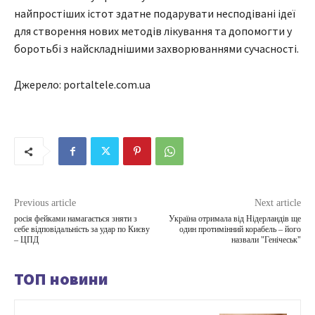
найпростіших істот здатне подарувати несподівані ідеї
для створення нових методів лікування та допомогти у
боротьбі з найскладнішими захворюваннями сучасності.
Джерело: portaltele.com.ua
Previous article
Next article
росія фейками намагається зняти з
Україна отримала від Нідерландів ще
себе відповідальність за удар по Києву
один протимінний корабель – його
– ЦПД
назвали "Генічеськ"
ТОП новини