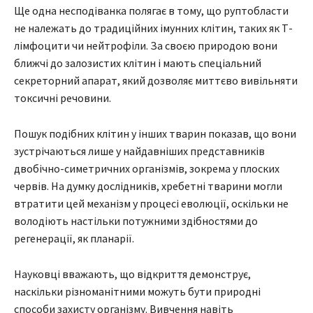
Ще одна несподіванка полягає в тому, що руптобласти
не належать до традиційних імунних клітин, таких як Т-
лімфоцити чи нейтрофіли. За своєю природою вони
ближчі до залозистих клітин і мають спеціальний
секреторний апарат, який дозволяє миттєво вивільняти
токсичні речовини.
Пошук подібних клітин у інших тварин показав, що вони
зустрічаються лише у найдавніших представників
двобічно-симетричних організмів, зокрема у плоских
червів. На думку дослідників, хребетні тварини могли
втратити цей механізм у процесі еволюції, оскільки не
володіють настільки потужними здібностями до
регенерації, як планарії.
Науковці вважають, що відкриття демонструє,
наскільки різноманітними можуть бути природні
способи захисту організму. Вивчення навіть