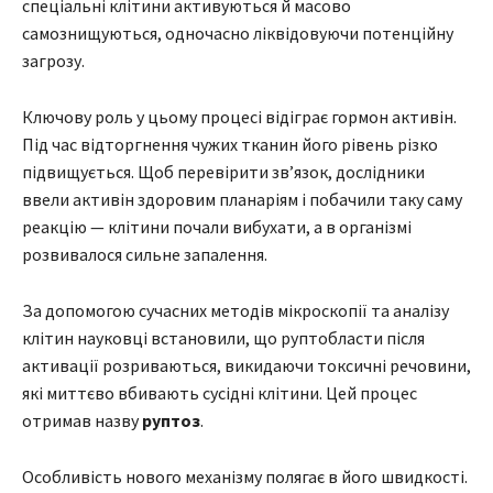
спеціальні клітини активуються й масово
самознищуються, одночасно ліквідовуючи потенційну
загрозу.
Ключову роль у цьому процесі відіграє гормон активін.
Під час відторгнення чужих тканин його рівень різко
підвищується. Щоб перевірити зв’язок, дослідники
ввели активін здоровим планаріям і побачили таку саму
реакцію — клітини почали вибухати, а в організмі
розвивалося сильне запалення.
За допомогою сучасних методів мікроскопії та аналізу
клітин науковці встановили, що руптобласти після
активації розриваються, викидаючи токсичні речовини,
які миттєво вбивають сусідні клітини. Цей процес
отримав назву
руптоз
.
Особливість нового механізму полягає в його швидкості.