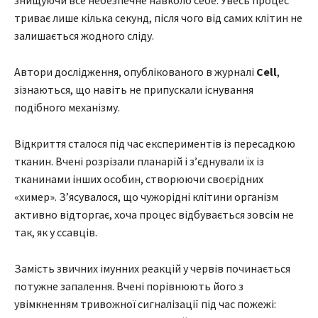
знищуючи все небезпечне навколо себе. Увесь процес
триває лише кілька секунд, після чого від самих клітин не
залишається жодного сліду.
Автори дослідження, опублікованого в журналі
Cell
,
зізнаються, що навіть не припускали існування
подібного механізму.
Відкриття сталося під час експериментів із пересадкою
тканин. Вчені розрізали планарій і з’єднували їх із
тканинами інших особин, створюючи своєрідних
«химер». З’ясувалося, що чужорідні клітини організм
активно відторгає, хоча процес відбувається зовсім не
так, як у ссавців.
Замість звичних імунних реакцій у червів починається
потужне запалення. Вчені порівнюють його з
увімкненням тривожної сигналізації під час пожежі: