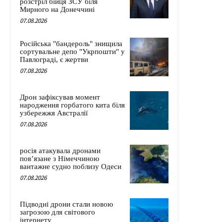
розстріл бійця ЗСУ біля
Мирного на Донеччині
07.08.2026
Російська "бандероль" знищила
сортувальне депо "Укрпошти" у
Павлограді, є жертви
07.08.2026
Дрон зафіксував момент
народження горбатого кита біля
узбережжя Австралії
07.08.2026
росія атакувала дронами
пов’язане з Німеччиною
вантажне судно поблизу Одеси
07.08.2026
Підводні дрони стали новою
загрозою для світового
інтернету