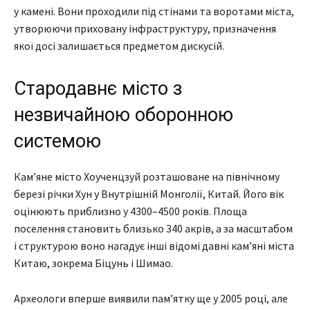
у камені. Вони проходили під стінами та воротами міста,
утворюючи приховану інфраструктуру, призначення
якої досі залишається предметом дискусій.
Стародавнє місто з
незвичайною оборонною
системою
Кам’яне місто Хоученцзуй розташоване на північному
березі річки Хун у Внутрішній Монголії, Китай. Його вік
оцінюють приблизно у 4300–4500 років. Площа
поселення становить близько 340 акрів, а за масштабом
і структурою воно нагадує інші відомі давні кам’яні міста
Китаю, зокрема Біцунь і Шимао.
Археологи вперше виявили пам’ятку ще у 2005 році, але