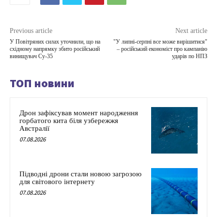
Previous article
Next article
У Повітряних силах уточнили, що на
"У липні-серпні все може вирішитися"
східному напрямку збито російський
– російський економіст про кампанію
винищувач Су-35
ударів по НПЗ
ТОП новини
Дрон зафіксував момент народження
горбатого кита біля узбережжя
Австралії
07.08.2026
Підводні дрони стали новою загрозою
для світового інтернету
07.08.2026