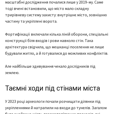
масштабні дослідження почалися лише у 2019-му. Саме
тоді вчені встановили, що місто мало складну
трирівневу систему захисту: внутрішнє місто, зовнішню
частину та укріплені ворота.
Фортифікації включали кілька ліній оборони, спеціальні
конструкції біля входів і рови навколо стін. Така
архітектура свідчила, що мешканці поселення не лише
будували житло, а й готувалися до можливих конфліктів.
Але найбільше здивування чекало дослідників під
землею.
Таємні ходи під стінами міста
У 2023 році археологи почали розчищати ділянки під
укріпленнями й натрапили на входи до тунелів. Загалом
було знайдено шість взаємопов’язаних проходів, які