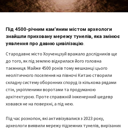
Під 4500-річним кам’яним містом археологи
знайшли приховану мережу тунелів, яка змінює
уявлення про давню цивілізацію
.
Стародавнє місто Хоученцзуй вражало дослідників ще
до того, як під землею відкрилася його головна
таємниця. Майже 4500 років тому мешканці цього
неолітичного поселення на півночі Китаю створили
складну систему оборонних споруд із кількома рядами
стін, укріпленими воротами та продуманою
архітектурою. Проте справжній інженерний шедевр
ховався не на поверхні, а під нею.
Під час розкопок, які активізувалися з 2023 року,
археологи виявили мережу підземних тунелів, вирізаних