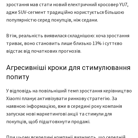
зростання мав стати новий електричний кросовер YU7,
адже SUV-сегмент традиційно користується більшою
популярністю серед покупців, ніж седани.
Втім, реальність виявилася складнішою: хоча зростання
триває, воно становить лише близько 13% і суттєво
відстає від початкових прогнозів.
Агресивніші кроки для стимулювання
попиту
У відповідь на повільніший темп зростання керівництво
Xiaomi планує активізувати ринкову стратегію. За
наявною інформацією, вже в середині року компанія
запускає нові маркетингові акції та стимули для
покупців, щоб підштовхнути продажі.
При цьому всередині компанії визнають, що середній