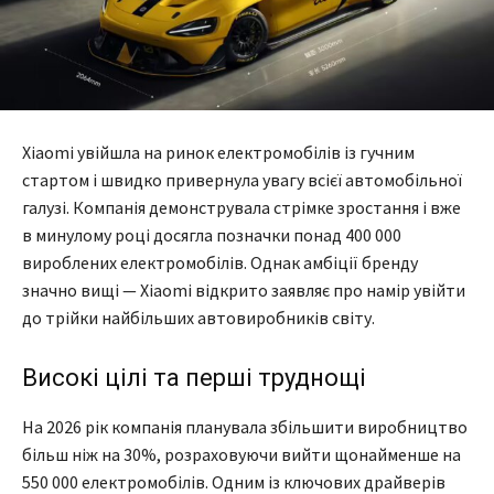
Xiaomi увійшла на ринок електромобілів із гучним
стартом і швидко привернула увагу всієї автомобільної
галузі. Компанія демонструвала стрімке зростання і вже
в минулому році досягла позначки понад 400 000
вироблених електромобілів. Однак амбіції бренду
значно вищі — Xiaomi відкрито заявляє про намір увійти
до трійки найбільших автовиробників світу.
Високі цілі та перші труднощі
На 2026 рік компанія планувала збільшити виробництво
більш ніж на 30%, розраховуючи вийти щонайменше на
550 000 електромобілів. Одним із ключових драйверів