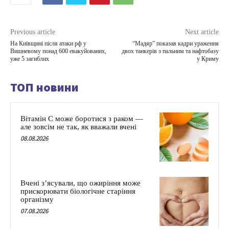
Previous article
Next article
На Київщині після атаки рф у
“Мадяр” показав кадри ураження
Вишневому понад 600 евакуйованих,
двох танкерів з пальним та нафтобазу
уже 5 загиблих
у Криму
ТОП новини
Вітамін C може боротися з раком —
але зовсім не так, як вважали вчені
08.08.2026
Вчені з’ясували, що ожиріння може
прискорювати біологічне старіння
організму
07.08.2026