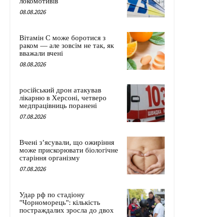
локомотивів
08.08.2026
Вітамін C може боротися з
раком — але зовсім не так, як
вважали вчені
08.08.2026
російський дрон атакував
лікарню в Херсоні, четверо
медпрацівниць поранені
07.08.2026
Вчені з’ясували, що ожиріння
може прискорювати біологічне
старіння організму
07.08.2026
Удар рф по стадіону
"Чорноморець": кількість
постраждалих зросла до двох