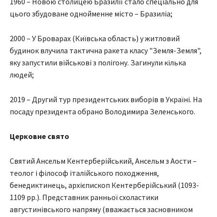
1960 – Новою столицею Бразилії стало спеціально для
цього збудоване однойменне місто – Бразиліа;
2000 – У Броварах (Київська область) у житловий
будинок влучила тактична ракета класу "Земля-Земля",
яку запустили військові з полігону. Загинули кілька
людей;
2019 – Другий тур президентських виборів в Україні. На
посаду президента обрано Володимира Зеленського.
Церковне свято
Святий Ансельм Кентерберійський, Ансельм з Аости –
теолог і філософ італійського походження,
бенедиктинець, архієпископ Кентерберійський (1093-
1109 рр.). Представник ранньої схоластики
августинівського напряму (вважається засновником