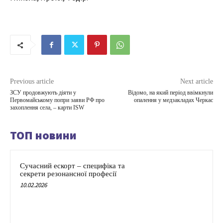
Previous article
Next article
ЗСУ продовжують діяти у
Відомо, на який період ввімкнули
Первомайському попри заяви РФ про
опалення у медзакладах Черкас
захоплення села, – карти ISW
ТОП новини
Сучасний ескорт – специфіка та
секрети резонансної професії
10.02.2026