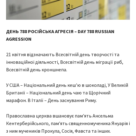
ДЕНЬ 788 РОСІЙСЬКА АГРЕСІЯ – DAY 788 RUSSIAN
AGRESSION
21 квітня відзначають Всесвітній день творчості та
інноваційної діяльності, Всесвітній день міграції риб,
Всесвітній день кроншнепа.
У США – Національний день кеш'ю в шоколаді, У Великій
Британії – Національний день чаю та Щорічний
марафон. В Італії – День заснування Риму.
Православна церква вшановує пам'ять Ансельма
Кентерберійського, пам'ять священномученика Януарія і
з ним мучеників Прокула, Сосія, Фавста та інших.