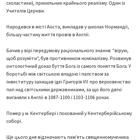
схоластики), прихильник крайнього реалізму. Один із
Учителів Церкви.
Народився в місті Аоста, викладав у школах Нормандії,
більшу частину життя провів в Англії.
Бачив у вірі передумову раціонального знання: "вірую,
щоб розуміти", був противником номіналізму. Розвинув
онтологічний доказ буття Бога із самого поняття Бога. У
боротьбі між світською владою і папством за
інвеституру захищав ідеї Григорія VII про верховенство
пап над світськими державниками, за що його двічі
виганяли з Англії в 1087-1100 і 1103-1106 роках.
Помер у м. Кентербері і похований у Кентерберійському
соборі.
Ще цього дня відзначають пам'ять священномученика