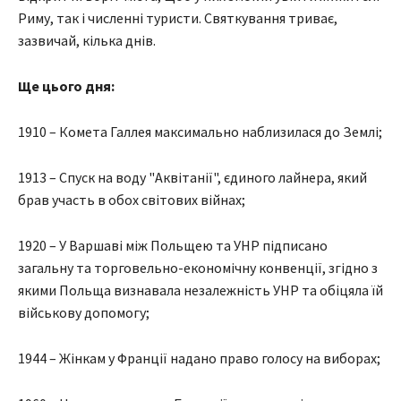
Риму, так і численні туристи. Святкування триває,
зазвичай, кілька днів.
Ще цього дня:
1910 – Комета Галлея максимально наблизилася до Землі;
1913 – Спуск на воду "Аквітанії", єдиного лайнера, який
брав участь в обох світових війнах;
1920 – У Варшаві між Польщею та УНР підписано
загальну та торговельно-економічну конвенції, згідно з
якими Польща визнавала незалежність УНР та обіцяла їй
військову допомогу;
1944 – Жінкам у Франції надано право голосу на виборах;