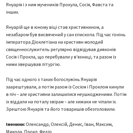
Януарія і з ним мучеників Прокула, Сосія, Фавста та
інших.
Януарій ще в юному віці став християнином, а
незабаром був висвячений у сан єпископа. Під час гонінь
імператора Діоклетіана на християн молодий
священнослужитель регулярно відвідував дияконів
Сосія і Прокла, що перебували у в'язниці, та разом із
ними звершував літургію.
Під час одного з таких богослужінь Януарія
заарештували, а потім разом із Сосієм і Проклом кинули
в піч – але християни залишилися неушкодженими. Потім
їх віддали на поталу звірам – але хижаки не чіпали їх.
Зрештою Януарія та його товаришів обезголовили.
Іменини:
Олександр, Олексій, Денис, Іван, Максим,
Микола, Прокл, Федір.