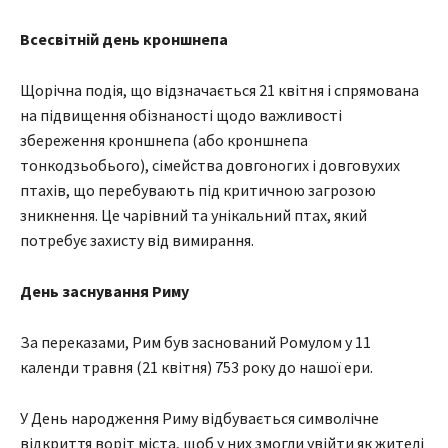
Всесвітній день кроншнепа
Щорічна подія, що відзначається 21 квітня і спрямована
на підвищення обізнаності щодо важливості
збереження кроншнепа (або кроншнепа
тонкодзьобього), сімейства довгоногих і довговухих
птахів, що перебувають під критичною загрозою
зникнення. Це чарівний та унікальний птах, який
потребує захисту від вимирання.
День заснування Риму
За переказами, Рим був заснований Ромулом у 11
календи травня (21 квітня) 753 року до нашої ери.
У День народження Риму відбувається символічне
відкриття воріт міста, щоб у них змогли увійти як жителі