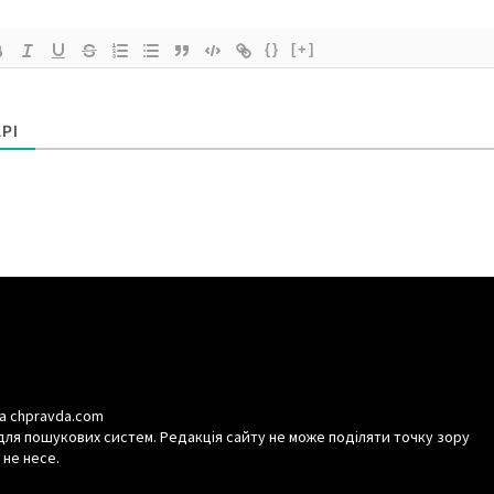
{}
[+]
РІ
а chpravda.com
для пошукових систем. Редакція сайту не може поділяти точку зору
 не несе.