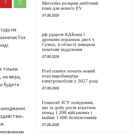
Mercedes розкрив амбітний
план для нового EV
07.08.2026
суду на
рф ударом КАБами і
азначає Fox
дронами поранила двох у
нді.
Сумах, в області знищила
поштове відділення
07.08.2026
е тільки
Ford планує почати новий
, на мера,
етап виробництва
електромобілів у 2027 році
то будете
07.08.2026
Генштаб ЗСУ повідомив,
решкоджанні
що за добу росія втратила
понад 1 200 військових і
одавства».
майже 1 600 безпілотників
іж
07.08.2026
чиновникам