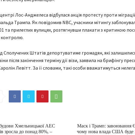
 центрі Лос-Анджелеса відбулася акція протесту проти міграці
альда Трампа. Як повідомив NBC, учасники мітингу заблокувал
01 та прилеглих вулицях, розтягнувши плакати з критикою по
 контролю.
яд Сполучених Штатів депортуватиме громадян, які залишилис
їни після закінчення терміну дії візи, заявила на брифінгу пре
Каролін Левітт. За її словами, такі особи вважатимуться нелег
будови Хмельницької АЕС
Маск і Трамп: завоювання Є
ів зросла до понад 80%, –
чому нова влада США буде 