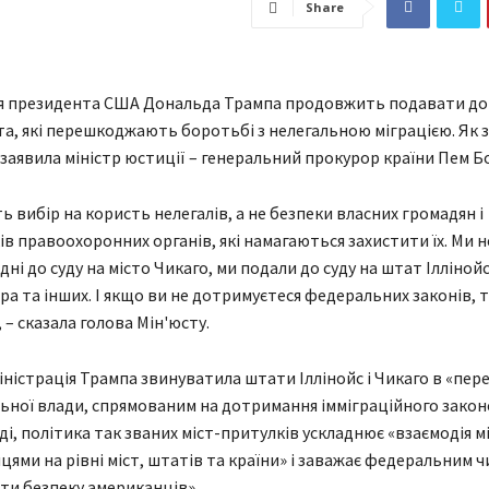
Share
я президента США Дональда Трампа продовжить подавати до 
та, які перешкоджають боротьбі з нелегальною міграцією. Як з
 заявила міністр юстиції – генеральний прокурор країни Пем Бо
ь вибір на користь нелегалів, а не безпеки власних громадян і
ів правоохоронних органів, які намагаються захистити їх. Ми н
ні до суду на місто Чикаго, ми подали до суду на штат Іллінойс
ра та інших. І якщо ви не дотримуєтеся федеральних законів, 
 – сказала голова Мін'юсту.
іністрація Трампа звинуватила штати Іллінойс і Чикаго в «пе
ьної влади, спрямованим на дотримання імміграційного закон
ді, політика так званих міст-притулків ускладнює «взаємодія м
ями на рівні міст, штатів та країни» і заважає федеральним 
ти безпеку американців».