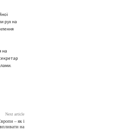
йної
и рух на
силення
я на
ссекретар
алами.
Next article
вропи – як і
впливати на