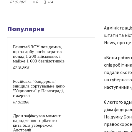
07.02.2025
0
164
Популярне
Адміністраці
штати та міс
News, про це
Генштаб ЗСУ повідомив,
що за добу росія втратила
понад 1 200 військових і
«Вони роблят
майже 1 600 безпілотників
співробітник
07.08.2026
подали сьогод
на губернато
Російська "бандероль"
знищила сортувальне депо
наступними»,
"Укрпошти" у Павлограді,
є жертви
6 лютого адм
07.08.2026
діям федерал
Дрон зафіксував момент
На думку Бон
народження горбатого
правоохоронц
кита біля узбережжя
Австралії
«забезпечува