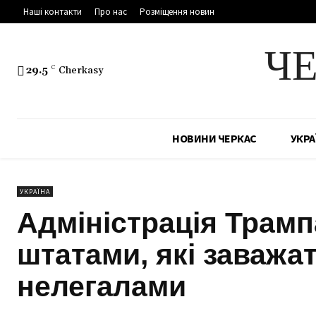
Наші контакти
Про нас
Розміщення новин
Ч
29.5
C
Cherkasy
НОВИНИ ЧЕРКАС
УКРА
УКРАЇНА
Адміністрація Трамп
штатами, які заважа
нелегалами