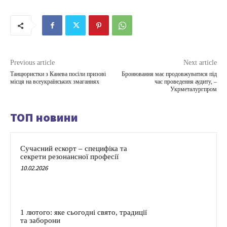
Previous article
Next article
Танцюристки з Канева посіли призові
Бронювання має продовжуватися під
місця на всеукраїнських змаганнях
час проведення аудиту, –
Укрметалургпром
ТОП новини
Сучасний ескорт – специфіка та
секрети резонансної професії
10.02.2026
1 лютого: яке сьогодні свято, традиції
та заборони