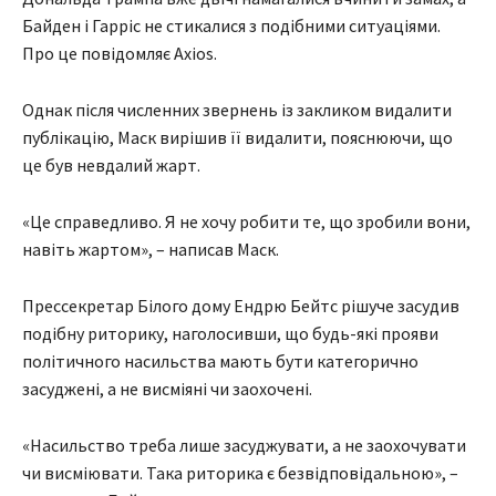
Байден і Гарріс не стикалися з подібними ситуаціями.
Про це повідомляє Axios.
Однак після численних звернень із закликом видалити
публікацію, Маск вирішив її видалити, пояснюючи, що
це був невдалий жарт.
«Це справедливо. Я не хочу робити те, що зробили вони,
навіть жартом», – написав Маск.
Прессекретар Білого дому Ендрю Бейтс рішуче засудив
подібну риторику, наголосивши, що будь-які прояви
політичного насильства мають бути категорично
засуджені, а не висміяні чи заохочені.
«Насильство треба лише засуджувати, а не заохочувати
чи висміювати. Така риторика є безвідповідальною», –