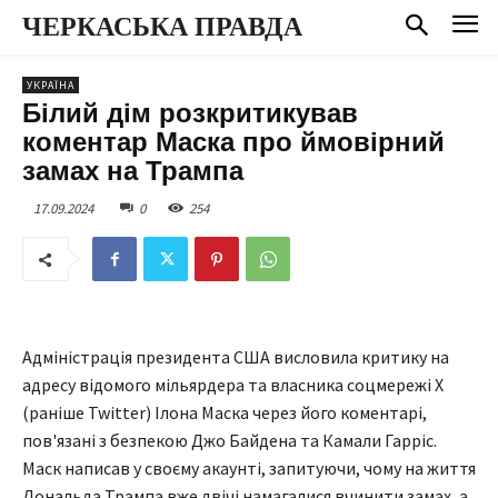
ЧЕРКАСЬКА ПРАВДА
УКРАЇНА
Білий дім розкритикував
коментар Маска про ймовірний
замах на Трампа
17.09.2024
0
254
Адміністрація президента США висловила критику на
адресу відомого мільярдера та власника соцмережі Х
(раніше Twitter) Ілона Маска через його коментарі,
пов'язані з безпекою Джо Байдена та Камали Гарріс.
Маск написав у своєму акаунті, запитуючи, чому на життя
Дональда Трампа вже двічі намагалися вчинити замах, а