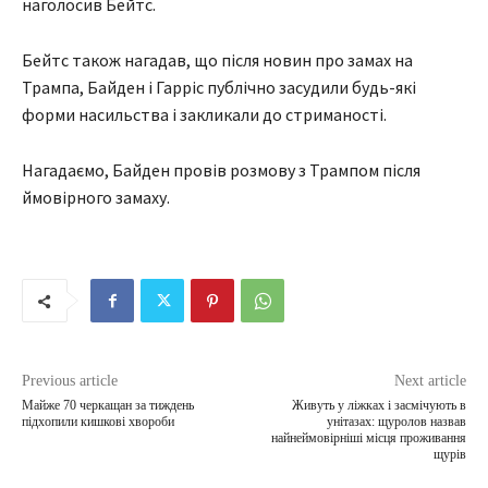
наголосив Бейтс.
Бейтс також нагадав, що після новин про замах на
Трампа, Байден і Гарріс публічно засудили будь-які
форми насильства і закликали до стриманості.
Нагадаємо, Байден провів розмову з Трампом після
ймовірного замаху.
Previous article
Next article
Майже 70 черкащан за тиждень
Живуть у ліжках і засмічують в
підхопили кишкові хвороби
унітазах: щуролов назвав
найнеймовірніші місця проживання
щурів