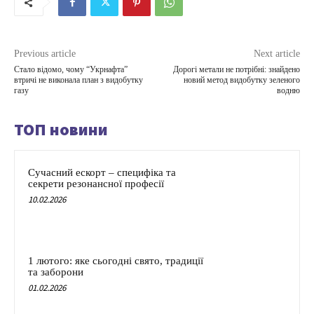
Previous article
Next article
Стало відомо, чому “Укрнафта”
Дорогі метали не потрібні: знайдено
втричі не виконала план з видобутку
новий метод видобутку зеленого
газу
водню
ТОП новини
Сучасний ескорт – специфіка та
секрети резонансної професії
10.02.2026
1 лютого: яке сьогодні свято, традиції
та заборони
01.02.2026