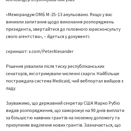
«Меморандум ОМБ М-25-13 анульовано. Якщо у вас
виникли запитання щодо виконання розпоряджень
президента, звертайтеся до головного юрисконсульту
свого агентства», – йдеться у документі.
скриншот: x.com/PeterAlexander
Рішення ухвалили після тиску республіканських
сенаторів, які отримували численні скарги. Найбільше
постраждала система Medicaid, чий вебпортал вийшов з
ладу.
Зауважимо, що державний секретар США Марко Рубіо
видав розпорядження, що заморожує на 90 днів виплати
за більшістю наявних грантів на іноземну допомогу та
призупиняє виділення нових грантів. Зазначається, що