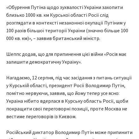
«Обурення Путіна щодо зухвалості України захопити
близько 1000 кв. км Курської області Росії слід
розглядати в контексті незаконної окупації Путіним у
100 разів більшої території України (значно більше 100
000 кв. км)», – заявив британський міністр.
Шеппс додав, що для припинення цієї війни «Росія має
залишити демократичну Україну».
Нагадаємо, 12 серпня, під час засідання з питань ситуації
у Курській області, президент Росії Володимир Путін,
помітно нервуючи, заявив, що йому тепер усе ясно:
Україна нібито вдерлася в Курську область Росії, щоби
покращити свої переговорні позиції, проте Москва не
вестиме переговорів із Києвом.
Російський диктатор Володимир Путін може припинити