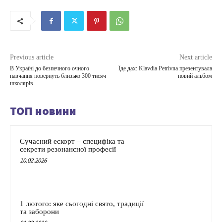
Previous article
Next article
В Україні до безпечного очного
Їде дах: Klavdia Petrivna презентувала
навчання повернуть близько 300 тисяч
новий альбом
школярів
ТОП новини
Сучасний ескорт – специфіка та
секрети резонансної професії
10.02.2026
1 лютого: яке сьогодні свято, традиції
та заборони