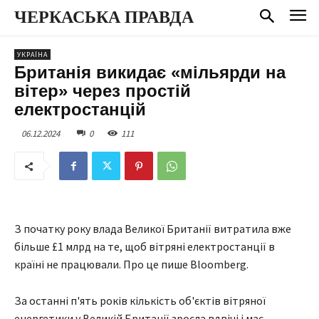
ЧЕРКАСЬКА ПРАВДА
УКРАЇНА
Британія викидає «мільярди на
вітер» через простій
електростанцій
06.12.2024
0
111
З початку року влада Великої Британії витратила вже
більше £1 млрд на те, щоб вітряні електростанції в
країні не працювали. Про це пише Bloomberg.
За останні п'ять років кількість об'єктів вітряної
енергетики у Великій Британії зросла вдвічі і має