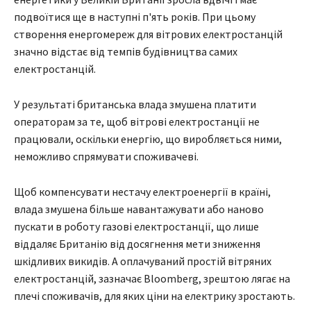
подвоїтися ще в наступні п'ять років. При цьому
створення енергомереж для вітрових електростанцій
значно відстає від темпів будівництва самих
електростанцій.
У результаті британська влада змушена платити
операторам за те, щоб вітрові електростанції не
працювали, оскільки енергію, що виробляється ними,
неможливо спрямувати споживачеві.
Щоб компенсувати нестачу електроенергії в країні,
влада змушена більше навантажувати або наново
пускати в роботу газові електростанції, що лише
віддаляє Британію від досягнення мети зниження
шкідливих викидів. А оплачуваний простій вітряних
електростанцій, зазначає Bloomberg, зрештою лягає на
плечі споживачів, для яких ціни на електрику зростають.